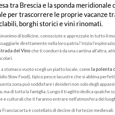
sa tra Brescia e la sponda meridionale 
ale per trascorrere le proprie vacanze tr
clabili, borghi storici e vini rinomati.
sinonimo di bollicine, conosciute e apprezzate in tutto il 
saggiarle direttamente nella loro patria? Inizia l’esploraz
Strada del Vino
che ti condurrà da una cantina all'altra, at
colari.
 a stomaco vuoto scegli un piatto locale, come
la polenta 
idio Slow Food), tipico pesce lacustre che si abbina perfe
uesta zona può soddisfare i desideri non solo degli appassi
ma di tutta la famiglia. Lungo il tragitto dedica qualche s
e e culturali che ti faranno entrare nell'atmosfera dei luogh
lla Franciacorta è costellato di decine di fortezze medievali: