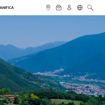
IANIFICA
INFOPOINT
NEWSLETTER
ISCRIVITI
LINGUA
CERCA