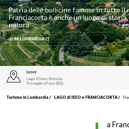
Patria delle bollicine famose in tutto il
Franciacorta è anche un luogo di storia,
natura
da
IN-LOMBARDIA.IT
DOVE
Lago d’Iseo, Brescia
Provaglio d'Iseo (BS)
Turismo in Lombardia
LAGO di ISEO e FRANCIACORTA
Fra
Briciole
di
a Fran
pane