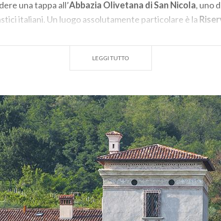
ere una tappa all’
Abbazia Olivetana di San Nicola
, uno d
tici italiani. Un luogo assolutamente particolare è la
Riser
del Sebino
: composta prevalentemente da canneti e specc
mpi coltivati. Gli amanti della natura e del birdwatching n
LEGGI TUTTO
deri fare shopping, concediti un passaggio all’
Outlet Villa
uato a Rodengo Saiano, con oltre 160 boutique di abbigli
ign a prezzi d’occasione.