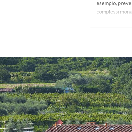
esempio, preved
complessi monas
delle Torbiere 
circondati da ca
entusiasti.
Se, infine, desi
commerciale sit
accessori e des