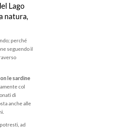
del Lago
a natura,
mondo; perché
ione seguendo il
traverso
con le sardine
ttamente col
onati di
osta anche alle
i.
 potresti, ad