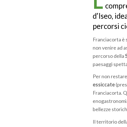
L
compre
d’Iseo, ide
percorsi ci
Franciacorta è 
non venire ad as
percorso della
paesaggi spetta
Per non restare
essiccate
(pres
Franciacorta. Q
enogastronomia, 
bellezze storich
Il territorio de