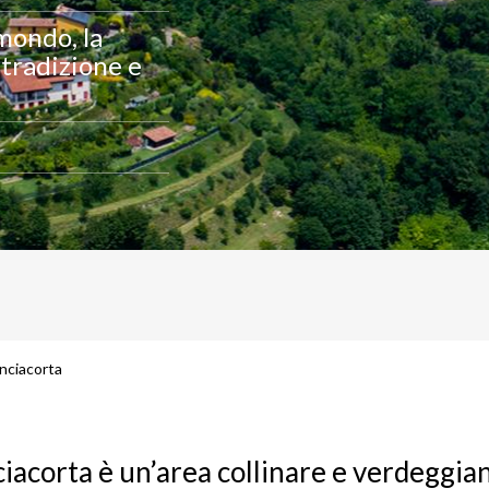
 mondo, la
 tradizione e
nciacorta
ciacorta è un’area collinare e verdeggia