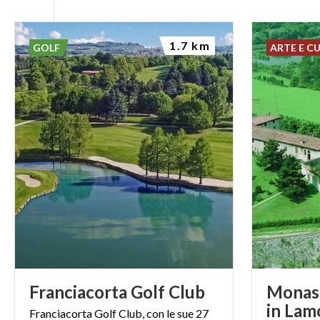
1.7 km
GOLF
ARTE E C
Franciacorta
Golf
Club
Monast
in Lam
Franciacorta Golf Club, con le sue 27