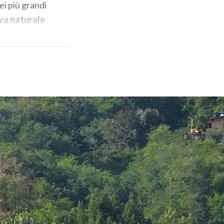
ei più grandi
va naturale
hi d’acqua
e saranno
ge
: un centro
amento,