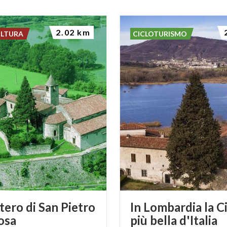
2.02 km
ULTURA
CICLOTURISMO
ero di San Pietro
In Lombardia la C
osa
più bella d'Italia