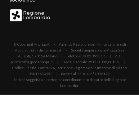
SOCIO UNICO
© Copyright Aria S.p.A. - Azienda Regionale per l'Innovazione e gli
Acquisti Tutti i diritti riservati - Società unipersonale Piazza Gae
Aulenti, 1 20154 Milano | Telefono 39.02 39331.1 | PEC
protocollo@pec.ariaspa.it | Capitale sociale 25.000.000,00 € i.v. |
Codice Fiscale, Partita IVA, Iscrizione Registro delle Imprese di Milano
05017630152 | Iscritta al R.E.A. al n°1096149.
Società soggetta a direzione e coordinamento da parte della Regione
Lombardia.