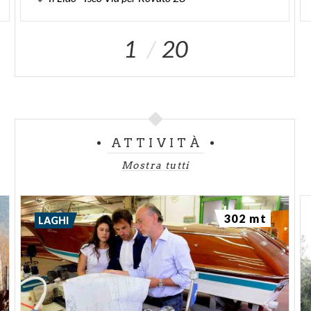
a ombrello e le decorazioni originali
quattrocentesche e ottocentesche.
1
20
Angelo Valsecchi
ATTIVITÀ
Mostra tutti
302 mt
LAGHI