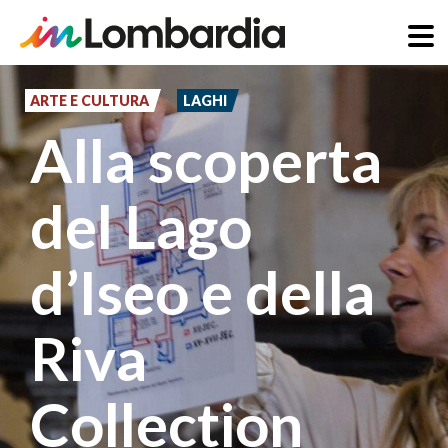
Salta
al
ARTE E CULTURA
LAGHI
contenuto
Alla scoperta
principale
del Lago
d’Iseo e della
Riva
Collection