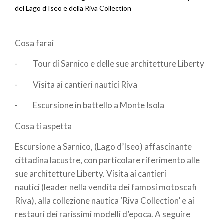
Briciole
del Lago d’Iseo e della Riva Collection
di
Cosa farai
pane
- Tour di Sarnico e delle sue architetture Liberty
- Visita ai cantieri nautici Riva
- Escursione in battello a Monte Isola
Cosa ti aspetta
Escursione a Sarnico, (Lago d’Iseo) affascinante
cittadina lacustre, con particolare riferimento alle
sue architetture Liberty. Visita ai cantieri
nautici (leader nella vendita dei famosi motoscafi
Riva), alla collezione nautica ‘Riva Collection’ e ai
restauri dei rarissimi modelli d’epoca. A seguire