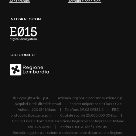
Area stampa
Termini e condizioni
INTEGRATO CON
SOCIO UNICO
© Copyright Aria S.p.A. - Azienda Regionale per l'Innovazione e gli
Acquisti Tutti i diritti riservati - Società unipersonale Piazza Gae
Aulenti, 1 20154 Milano | Telefono 39.02 39331.1 | PEC
protocollo@pec.ariaspa.it | Capitale sociale 25.000.000,00 € i.v. |
Codice Fiscale, Partita IVA, Iscrizione Registro delle Imprese di Milano
05017630152 | Iscritta al R.E.A. al n°1096149.
Società soggetta a direzione e coordinamento da parte della Regione