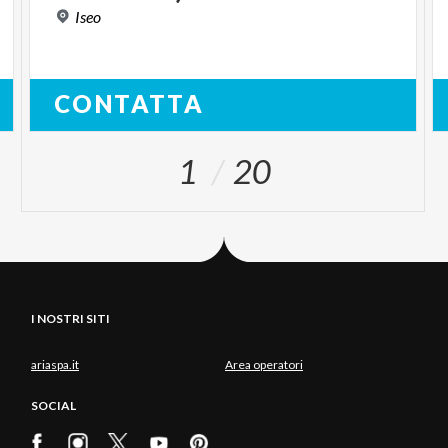
Iseo
CONTATTA
1
20
I NOSTRI SITI
ariaspa.it
Area operatori
SOCIAL