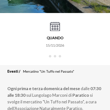
QUANDO
15/11/2026
Eventi
Mercatino "Un Tuffo nel Passato"
Briciole
di
Ogni prima e terza domenica del mese
dalle
07:30
pane
alle 18:
30
sul Lungolago Marconi di
Paratico
si
svolge il mercatino "Un Tuffo nel Passato", a cura
dell'Associazione Naturalmente Paratico.