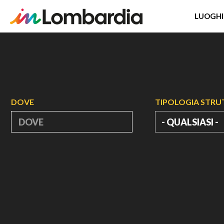
LUOGHI
Salta
al
contenuto
principale
DOVE
TIPOLOGIA STR
- QUALSIASI -