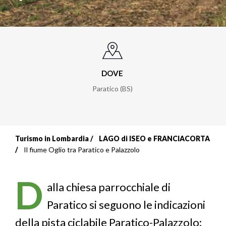
DOVE
Paratico (BS)
Turismo in Lombardia
LAGO di ISEO e FRANCIACORTA
Briciole
Il fiume Oglio tra Paratico e Palazzolo
di
D
pane
alla chiesa parrocchiale di
Paratico si seguono le indicazioni
della pista ciclabile Paratico-Palazzolo: