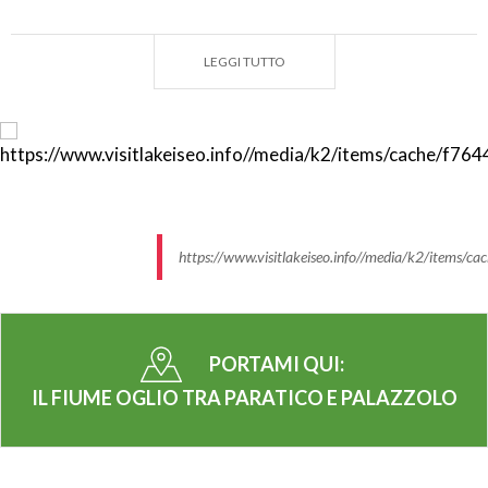
Percorsa la stessa, si svolta a sinistra seguendo
LEGGI TUTTO
viale Case e poi via S. Stefano, una tranquilla strada
asfaltata dove è difficile incrociare automobili.
Un lungo rettilineo conduce al sottopasso
autostradale e, proseguendo sulla pista ciclabile, si
supera il passaggio a livello della
ferrovia Paratico-
Palazzolo
. Una piccola strada che costeggia il fiume
https://www.visitlakeiseo.info//media/k2/ite
ci porta con poche pedalate nel centro della
cittadina di Palazzolo dove è posto il punto d’arrivo.
Si consiglia una sosta ristoratrice nel vicino parco
delle Robinie.
PORTAMI QUI:
IL FIUME OGLIO TRA PARATICO E PALAZZOLO