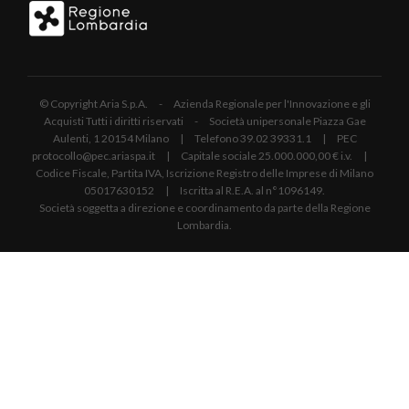
© Copyright Aria S.p.A. - Azienda Regionale per l'Innovazione e gli
Acquisti Tutti i diritti riservati - Società unipersonale Piazza Gae
Aulenti, 1 20154 Milano | Telefono 39.02 39331.1 | PEC
protocollo@pec.ariaspa.it | Capitale sociale 25.000.000,00 € i.v. |
Codice Fiscale, Partita IVA, Iscrizione Registro delle Imprese di Milano
05017630152 | Iscritta al R.E.A. al n°1096149.
Società soggetta a direzione e coordinamento da parte della Regione
Lombardia.