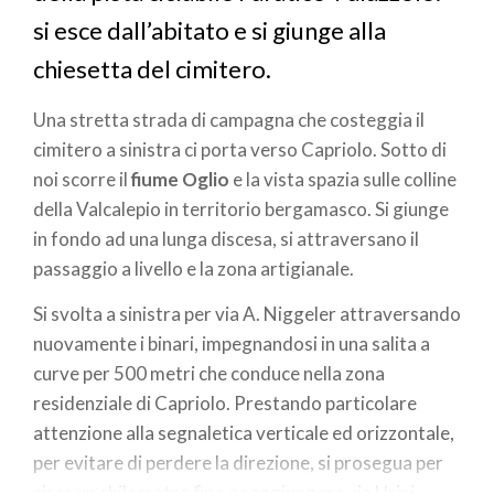
si esce dall’abitato e si giunge alla
chiesetta del cimitero.
Una stretta strada di campagna che costeggia il
cimitero a sinistra ci porta verso Capriolo. Sotto di
noi scorre il
fiume Oglio
e la vista spazia sulle colline
della Valcalepio in territorio bergamasco. Si giunge
in fondo ad una lunga discesa, si attraversano il
passaggio a livello e la zona artigianale.
Si svolta a sinistra per via A. Niggeler attraversando
nuovamente i binari, impegnandosi in una salita a
curve per 500 metri che conduce nella zona
residenziale di Capriolo. Prestando particolare
attenzione alla segnaletica verticale ed orizzontale,
per evitare di perdere la direzione, si prosegua per
circa un chilometro fino a raggiungere via Urini.