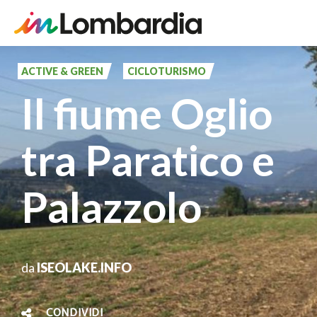
Salta
al
ACTIVE & GREEN
CICLOTURISMO
contenuto
Il fiume Oglio
principale
tra Paratico e
Palazzolo
da
ISEOLAKE.INFO
CONDIVIDI