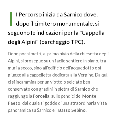
di
I
pane
I Percorso inizia da Sarnico dove,
dopo il cimitero monumentale, si
seguono Ie indicazioni per la "Cappella
degli Alpini" (parcheggio TPC).
Dopo pochi metri, al primo bivio della chiesetta degli
Alpini, si prosegue su un facile sentiero in piano, tra
muri a secco, sino all'edificio dell'acquedotto e si
giunge alla cappelletta dedicata alla Vergine. Da qui,
ci si incammina per un viottolo selciato ben
conservato con gradini in pietra di
Sarnico
che
raggiunge la
Forcella
, sulle pendici del
Monte
Faeto
, dal quale si godde di una straordinaria vista
panoramica su Sarnico e il
Basso Sebino
.