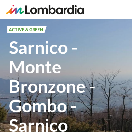
Salta
al
ACTIVE & GREEN
contenuto
Sarnico -
principale
Monte
Bronzone -
Gombo -
Sarnico