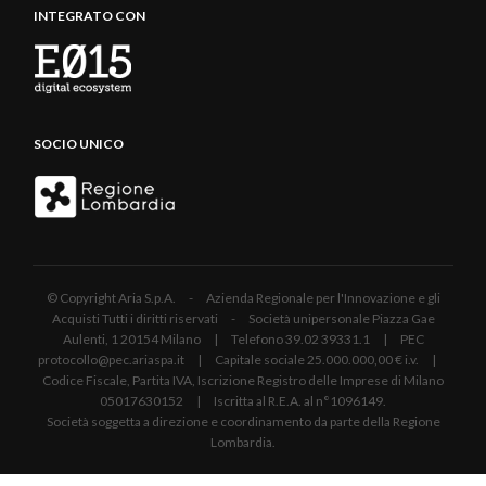
INTEGRATO CON
SOCIO UNICO
© Copyright Aria S.p.A. - Azienda Regionale per l'Innovazione e gli
Acquisti Tutti i diritti riservati - Società unipersonale Piazza Gae
Aulenti, 1 20154 Milano | Telefono 39.02 39331.1 | PEC
protocollo@pec.ariaspa.it | Capitale sociale 25.000.000,00 € i.v. |
Codice Fiscale, Partita IVA, Iscrizione Registro delle Imprese di Milano
05017630152 | Iscritta al R.E.A. al n°1096149.
Società soggetta a direzione e coordinamento da parte della Regione
Lombardia.