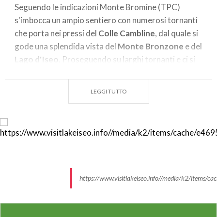
Seguendo le indicazioni Monte Bromine (TPC)
s'imbocca un ampio sentiero con numerosi tornanti
che porta nei pressi del
Colle Cambline
, dal quale si
gode una splendida vista del
Monte Bronzone
e del
Lago d'Iseo
. Proseguendo su larghi tornanti e ci si
inoltra in uno splendido bosco di castagni, betulle e
agrifogli (TPC - 701) e si giunge in vetta (m 1334).
LEGGI TUTTO
Qui il panorama ripaga della fatica spesa: la vista
spazia indisturbata a tutto tondo verso
il lago,
Monte Isola, i Colli di San Fermi, le Prealpi
Orobiche, la Val Camonica, il Monte Misma, la Val
Cavallina, Ia Pianura Padana e gli Appennini
.
Per il ritorno, si ripercorre l'ultimo tratto fino al
https://www.visitlakeiseo.info//media/k2/ite
segnavia 701 e si prosegue a sinistra per arrivare al
Monte Gombo (m 1168), sito di ritrovamenti