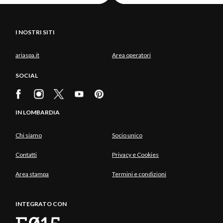
I NOSTRI SITI
ariaspa.it
Area operatori
SOCIAL
IN LOMBARDIA
Chi siamo
Socio unico
Contatti
Privacy e Cookies
Area stampa
Termini e condizioni
INTEGRATO CON