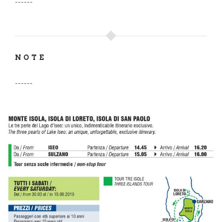
------
NOTE
------