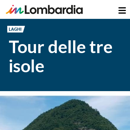
Salta
al
LAGHI
contenuto
Tour delle tre
principale
isole