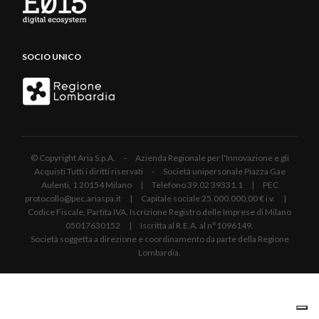
SOCIO UNICO
© Copyright Aria S.p.A. - Azienda Regionale per l'Innovazione e gli
Acquisti Tutti i diritti riservati - Società unipersonale Piazza Gae
Aulenti, 1 20154 Milano | Telefono 39.02 39331.1 | PEC
protocollo@pec.ariaspa.it | Capitale sociale 25.000.000,00 € i.v. |
Codice Fiscale, Partita IVA, Iscrizione Registro delle Imprese di Milano
05017630152 | Iscritta al R.E.A. al n°1096149.
Società soggetta a direzione e coordinamento da parte della Regione
Lombardia.