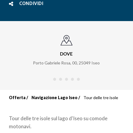
CONDIVIDI
DOVE
Porto Gabriele Rosa, 00
,
25049
Iseo
Offerta
Navigazione Lago Iseo
Tour delle tre isole
Briciole
di
Tour delle tre isole sul lago d'Iseo su comode
pane
motonavi.