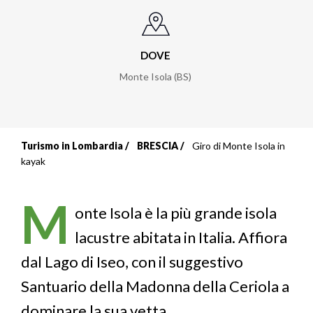
DOVE
Monte Isola (BS)
Turismo in Lombardia
BRESCIA
Giro di Monte Isola in
Briciole
kayak
di
M
pane
onte Isola è la più grande isola
lacustre abitata in Italia. Affiora
dal Lago di Iseo, con il suggestivo
Santuario della Madonna della Ceriola a
dominare la sua vetta.