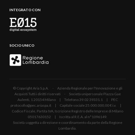
INTEGRATO CON
SOCIO UNICO
© Copyright Aria S.p.A. - Azienda Regionale per l'Innovazione e gli
Acquisti Tutti i diritti riservati - Società unipersonale Piazza Gae
Aulenti, 1 20154 Milano | Telefono 39.02 39331.1 | PEC
protocollo@pec.ariaspa.it | Capitale sociale 25.000.000,00 € i.v. |
Codice Fiscale, Partita IVA, Iscrizione Registro delle Imprese di Milano
05017630152 | Iscritta al R.E.A. al n°1096149.
Società soggetta a direzione e coordinamento da parte della Regione
Lombardia.