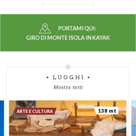
principale, pranzando in uno dei ristoranti affacciati
sul lago o cimentandosi nell’escursione fino al
Santuario.
PORTAMI QUI:
Per chi vuole conoscere l’isola da un’altra
prospettiva, però, le belle giornate di primavera
GIRO DI MONTE ISOLA IN KAYAK
sono perfette per una visita guidata di Monte Isola
in kayak. Alcune attività sulla riviera di lago
organizzano escursioni guidate per circumnavigare
l’isola in circa due ore e mezza, con possibilità di
LUOGHI
scorgere l’isola privata di San Paolo e ammirare
dall’acqua la Rocca Martinengo di Monte Isola, fino
Mostra tutti
ad approdare a Peschiera Maraglio per godersi una
passeggiata.
138 mt
ARTE E CULTURA