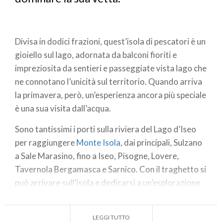
Divisa in dodici frazioni, quest’isola di pescatori è un
gioiello sul lago, adornata da balconi fioriti e
impreziosita da sentieri e passeggiate vista lago che
ne connotano l’unicità sul territorio. Quando arriva
la primavera, però, un’esperienza ancora più speciale
è una sua visita dall’acqua.
Sono tantissimi i porti sulla riviera del Lago d’Iseo
per raggiungere
Monte Isola
, dai principali, Sulzano
a Sale Marasino, fino a Iseo, Pisogne, Lovere,
Tavernola Bergamasca e Sarnico. Con il traghetto si
può arrivare sull’isola e dedicarsi a un’esplorazione
in giornata, perdendosi tra le vie pittoresche,
visitando Peschiera Maraglio, il variopinto porto
LEGGI TUTTO