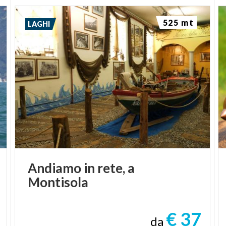
525 mt
LAGHI
Andiamo
in
rete,
a
Montisola
€ 37
da