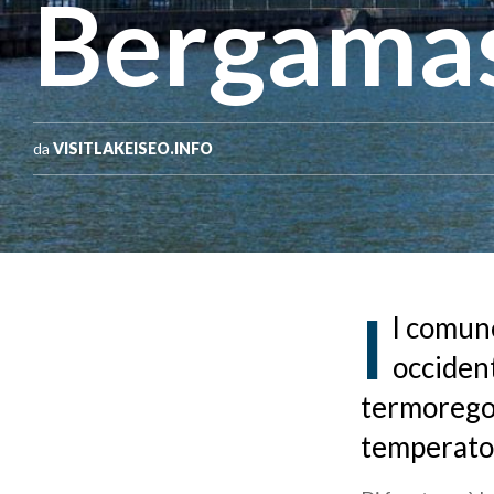
Bergama
da
VISITLAKEISEO.INFO
I
l comun
occident
termoregol
temperato 