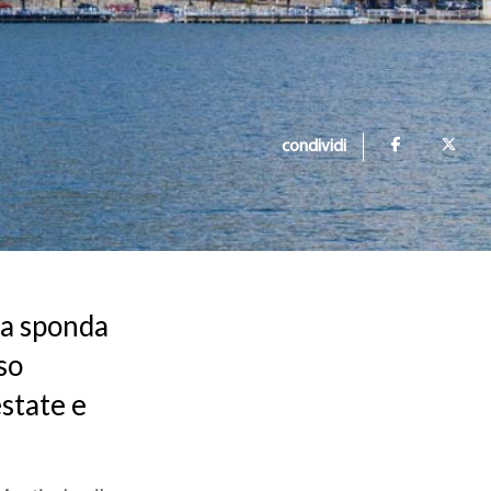
condividi
la sponda
sso
estate e