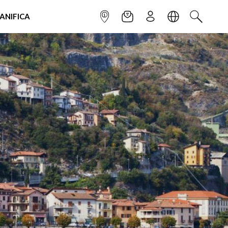
IANIFICA
INFOPOINT
NEWSLETTER
ISCRIVITI
LINGUA
CERCA