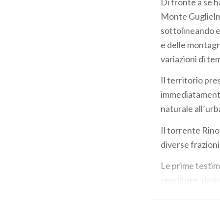
Di fronte a sè 
Monte Guglielmo
sottolineando ev
e delle montagne
variazioni di t
Il territorio pre
immediatamente 
naturale all’urb
Il torrente Rino
diverse frazioni
Le prime testim
sepolture, risal
seguenti il bor
litoranea che p