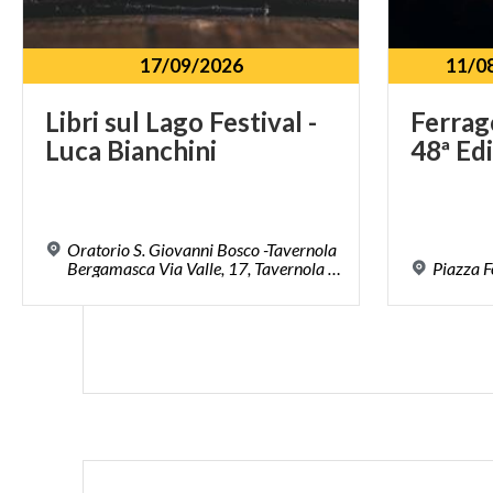
17/09/2026
11/0
Libri
sul
Lago
Festival
-
Ferrag
Luca
Bianchini
48ª
Ed
Oratorio S. Giovanni Bosco -Tavernola
Bergamasca Via Valle, 17, Tavernola Bergamasca (BG)
Piazza
F