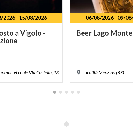
8/2026
-
15/08/2026
06/08/2026
-
09/08
osto
a
Vigolo
-
Beer
Lago
Monte
izione
ontane
Vecchie
Via
Castello,
13
Località
Menzino
(BS)