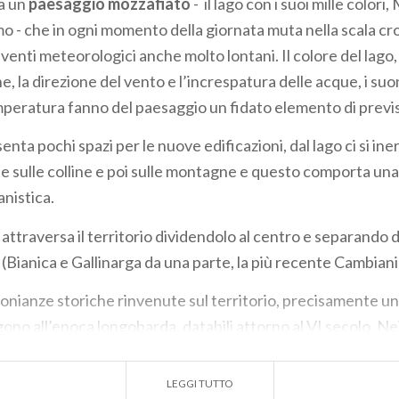
ha un
paesaggio mozzafiato
- il lago con i suoi mille colori,
 - che in ogni momento della giornata muta nella scala cr
enti meteorologici anche molto lontani. Il colore del lago, 
, la direzione del vento e l’increspatura delle acque, i suon
emperatura fanno del paesaggio un fidato elemento di previ
senta pochi spazi per le nuove edificazioni, dal lago ci si ine
sulle colline e poi sulle montagne e questo comporta una
anistica.
 attraversa il territorio dividendolo al centro e separando d
 (Bianica e Gallinarga da una parte, la più recente Cambianic
onianze storiche rinvenute sul territorio, precisamente una
gono all’epoca longobarda, databili attorno al VI secolo. Nei
go acquisì una sempre maggiore importanza, dovuta alla su
ermetteva lo sviluppo dei commerci. In epoca medievale la 
LEGGI TUTTO