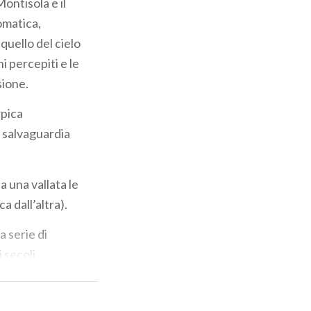
 Montisola e il
omatica,
quello del cielo
i percepiti e le
sione.
rpica
 salvaguardia
a una vallata le
a dall’altra).
 serie di
 secoli
a posizione
zona fu quindi