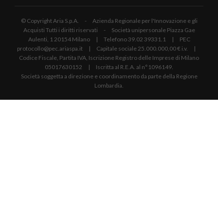
© Copyright Aria S.p.A. - Azienda Regionale per l'Innovazione e gli
Acquisti Tutti i diritti riservati - Società unipersonale Piazza Gae
Aulenti, 1 20154 Milano | Telefono 39.02 39331.1 | PEC
protocollo@pec.ariaspa.it | Capitale sociale 25.000.000,00 € i.v. |
Codice Fiscale, Partita IVA, Iscrizione Registro delle Imprese di Milano
05017630152 | Iscritta al R.E.A. al n°1096149.
Società soggetta a direzione e coordinamento da parte della Regione
Lombardia.