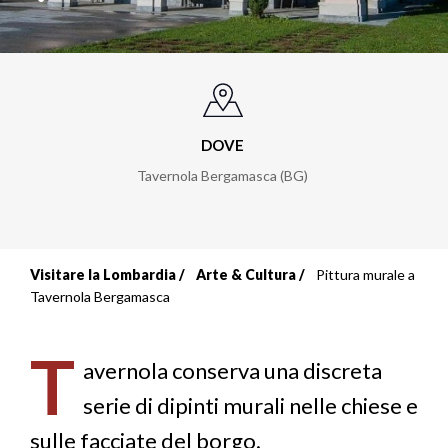
DOVE
Tavernola Bergamasca (BG)
Visitare la Lombardia
Arte & Cultura
Pittura murale a
Briciole
Tavernola Bergamasca
di
T
pane
avernola conserva una discreta
serie di dipinti murali nelle chiese e
sulle facciate del borgo.