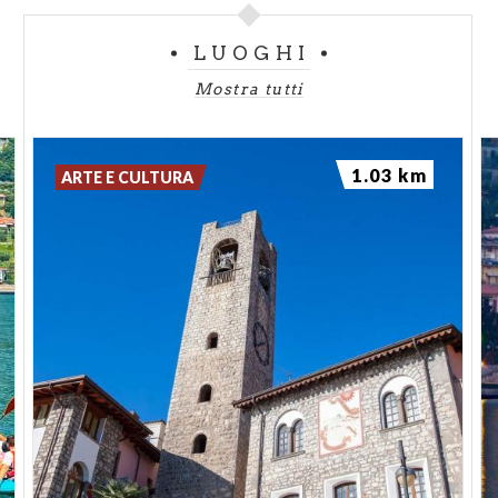
Tuttavia nonostante gli elementi di contatto, pare
che gli affreschi esterni siano di un livello inferiore,
LUOGHI
forse da assegnare a pittori di bottega. Tra l’angelo
Mostra tutti
annunciante e il leggio della Vergine, con qualche
ingenuità prospettica, è raffigurato entro una
ghirlanda tonda lo stemma del casato che ha
1.03 km
ARTE E CULTURA
commissionato l’opera. Lo scudo araldico, ancora
medievale, raffigura nel mezzo superiore l’aquila e in
quello inferiore una banda obliqua bianca su sfondo
rosso. Un’insegna simile, ma con più bande e inserita
in uno scudo già rinascimentale a muso di cavallo, è
riprodotta alla sommità dell’affresco
Madonna in
trono col Bambino
nella chiesa di San Pietro, eseguito
nel 1497 per volontà della famiglia Foresti.
Il
Sant’Antonio abate
presenta molte lacune. Il santo,
ritratto frontalmente con gesto benedicente, è