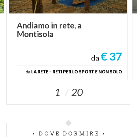
Andiamo
in
rete,
a
Montisola
€ 37
da
da
LA RETE – RETI PER LO SPORT E NON SOLO
1
20
DOVE DORMIRE