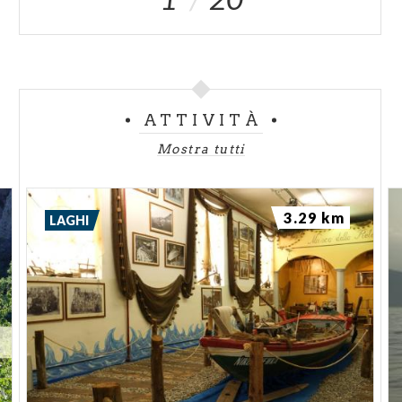
vari episodi del secolo scorso: la
Frana del 1906
;
l’
Alluvione del 1950
(firmato Vittorio Manini, 1955);
la
Madonna che veglia su Tavernola
(Luigi Arzuffi,
1982). I dipinti della
Via Crucis
della scalinata del
santuario, realizzati nel 1948-1949, sono opera di
ATTIVITÀ
Giuseppe Grimani di Castro.
Mostra tutti
Thanks to: Federico Troletti
3.29 km
LAGHI