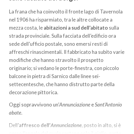
La frana che ha coinvolto il fronte lago di Tavernola
nel 1906 ha risparmiato, tra le altre collocate a
mezza costa, le
abitazioni a sud dell’abitato
sulla
strada provinciale. Sulla facciata dell’edificio ora
sede dell’ufficio postale, sono emersi resti di
affreschi rinascimentali. Il fabbricato ha subito varie
modifiche che hanno stravolto il prospetto
originario; si vedano le porte-finestra, con piccolo
balcone in pietra di Sarnico dalle linee sei-
settecentesche, che hanno distrutto parte della
decorazione pittorica.
Oggi sopravvivono un’
Annunciazione
e
Sant’Antonio
abate
.
Dell’
affresco dell’
Annunciazione
, posto in alto, si è
perso l’angelo del quale restano solo il giglio, parte