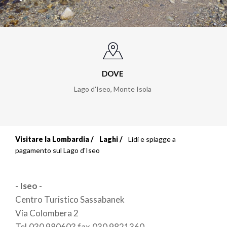
DOVE
Lago d'Iseo
,
Monte Isola
Visitare la Lombardia
Laghi
Lidi e spiagge a
Briciole
pagamento sul Lago d'Iseo
di
- Iseo -
pane
Centro Turistico Sassabanek
Via Colombera 2
Tel.030 980603 fax.030 9821360