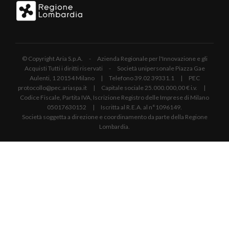
© Copyright Aria S.p.A. - Azienda Regionale per l'Innovazione e gli
Acquisti Tutti i diritti riservati - Società unipersonale Piazza Gae
Aulenti, 1 20154 Milano | Telefono 39.02 39331.1 | PEC
protocollo@pec.ariaspa.it | Capitale sociale 25.000.000,00 € i.v. |
Codice Fiscale, Partita IVA, Iscrizione Registro delle Imprese di Milano
05017630152 | Iscritta al R.E.A. al n°1096149.
Società soggetta a direzione e coordinamento da parte della Regione
Lombardia.