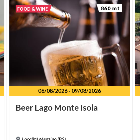
860 mt
FOOD & WINE
06/08/2026
-
09/08/2026
Beer
Lago
Monte
Isola
Località
Menzino
(BS)