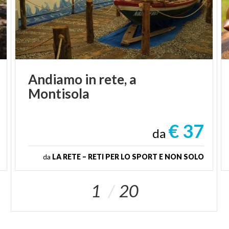
Andiamo
in
rete,
a
Montisola
€ 37
da
da
LA RETE – RETI PER LO SPORT E NON SOLO
1
20