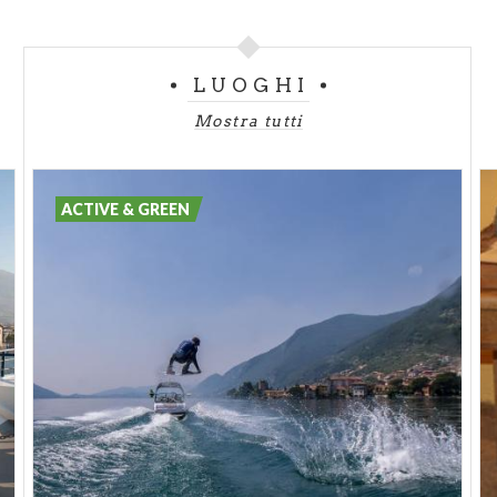
www.piscinedilovere.it
- Pisogne -
LUOGHI
Lido Goia
Via Piangrande
Mostra tutti
Tel. 0364 880504
Ampio giardino a lago con piscina e bar.
ACTIVE & GREEN
- Predore -
Piscina Eurovil
Via Sarnico 57
Piscina estiva, bar, tavola calda, ampio giardino a
lago, noleggio sdraio, zona picnic, spogliatoi, docce,
area giochi per bambini, parcheggio gratuito. Cani al
guinzaglio.
www.discoscaccomatto.it
- Sarnico -