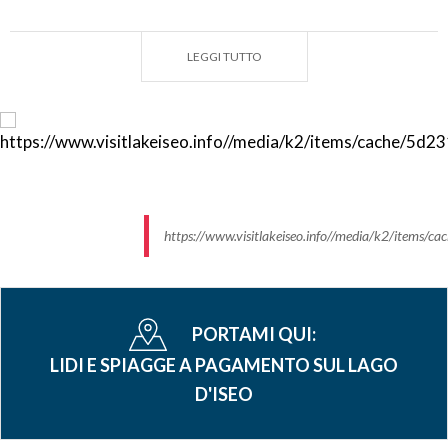
Origami Live – Clusane
Via Risorgimento 136 frazione Clusane
Tel. 349 7520322
LEGGI TUTTO
Piscina estiva, ristorante e bar a lago
www.origami-live.it
Piscine del Ghiottone – Clusane
Via Risorgimento – frazione Clusane
Tel. 030 989216
Piscina estiva, ristorante e bar
https://www.visitlakeiseo.info//media/k2/ite
- Lovere -
Piscine di Lovere
Via G. Paglia 3
PORTAMI QUI:
Tel. 035 960466
LIDI E SPIAGGE A PAGAMENTO SUL LAGO
Piscine interne e vasca esterna con scivoli, giochi,
D'ISEO
solarium, grande prato ombreggiato, risto-bar,
terrazza vista lago.