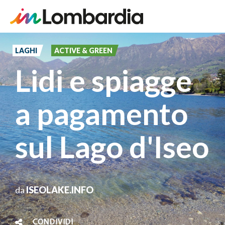
Salta
al
LAGHI
ACTIVE & GREEN
contenuto
Lidi e spiagge
principale
a pagamento
sul Lago d'Iseo
da
ISEOLAKE.INFO
CONDIVIDI