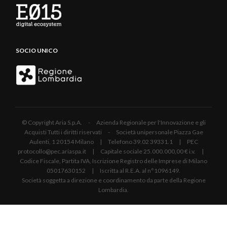
SOCIO UNICO
© Copyright Aria S.p.A. - Azienda Regionale per l'Innovazione e gli
Acquisti Tutti i diritti riservati - Società unipersonale Piazza Gae
Aulenti, 1 20154 Milano | Telefono 39.02 39331.1 | PEC
protocollo@pec.ariaspa.it | Capitale sociale 25.000.000,00 € i.v. |
Codice Fiscale, Partita IVA, Iscrizione Registro delle Imprese di Milano
05017630152 | Iscritta al R.E.A. al n°1096149.
Società soggetta a direzione e coordinamento da parte della Regione
Lombardia.