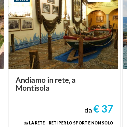
Andiamo
in
rete,
a
Montisola
€ 37
da
da
LA RETE – RETI PER LO SPORT E NON SOLO