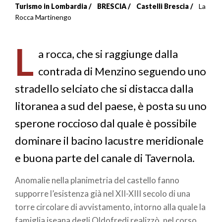
Turismo in Lombardia
BRESCIA
Castelli Brescia
La
Briciole
Rocca Martinengo
di
L
pane
a rocca, che si raggiunge dalla
contrada di Menzino seguendo uno
stradello selciato che si distacca dalla
litoranea a sud del paese, è posta su uno
sperone roccioso dal quale è possibile
dominare il bacino lacustre meridionale
e buona parte del canale di Tavernola.
Anomalie nella planimetria del castello fanno
supporre l’esistenza già nel XII-XIII secolo di una
torre circolare di avvistamento, intorno alla quale la
famiglia iseana degli Oldofredi realizzò, nel corso