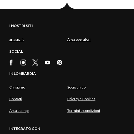
I NOSTRI SITI
ariaspa.it
Area operatori
SOCIAL
IN LOMBARDIA
Chi siamo
Socio unico
Contatti
Privacy e Cookies
Area stampa
Termini e condizioni
INTEGRATO CON