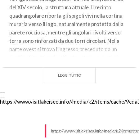
del XIV secolo, la struttura attuale. Il recinto
quadrangolare riporta gli spigoli vivi nella cortina
muraria verso il lago, naturalmente protetta dalla
parete rocciosa, mentre gli angolari rivolti verso
terra sono rinforzati da due torri circolari. Nella
parte ovest si trova l’ingresso preceduto da un
rivellino (struttura fortificata esterna a protezione
della porta) con ponte levatoio.
LEGGI TUTTO
All’interno, in posizione centrale rispetto al
perimetro, si erge la torre più antica, che assume la
funzione di mastio, e addossato alla cortina nord si
trova un corpo di fabbrica probabilmente destinato
a un piccolo presidio. La rocca era collegata con il
sottostante porto di Sensole da due cortine murarie
che consentivano il diretto accesso al lago
https://www.visitlakeiseo.info//media/k2/ite
attraverso un percorso protetto.