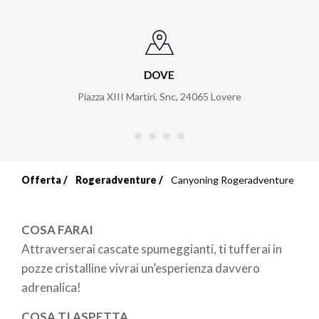
DOVE
Piazza XIII Martiri, Snc
,
24065
Lovere
Offerta
Rogeradventure
Canyoning Rogeradventure
Briciole
di
COSA FARAI
pane
Attraverserai cascate spumeggianti, ti tufferai in
pozze cristalline vivrai un’esperienza davvero
adrenalica!
COSA TI ASPETTA