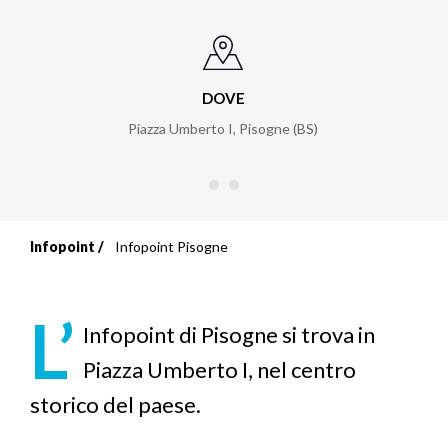
DOVE
Piazza Umberto I
,
Pisogne (BS)
Infopoint
Infopoint Pisogne
Briciole
di
L’
Infopoint di Pisogne si trova in
pane
Piazza Umberto I, nel centro
storico del paese.