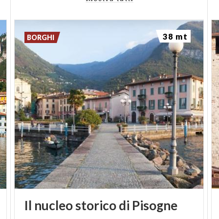
38 mt
BORGHI
Il
nucleo
storico
di
Pisogne