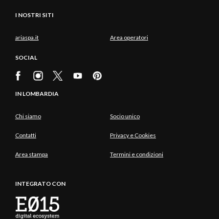
I NOSTRI SITI
ariaspa.it
Area operatori
SOCIAL
IN LOMBARDIA
Chi siamo
Socio unico
Contatti
Privacy e Cookies
Area stampa
Termini e condizioni
INTEGRATO CON