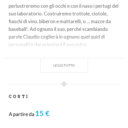
perlustreremo con gli occhi e con il naso i pertugi del
suo laboratorio. Costruiremo trottole, ciotole,
fiaschi di vino, biberon e mattarelli, o … mazze da
baseball!. Ad ognuno il suo, perché scambiando
parole Claudio coglierà in ognuno quel quid di
personalità che orienterà il suo estro.
Taglio, pialla, tornio, pirografo, … e tanti trucioli
danzanti intorno a noi.
LEGGI TUTTO
COSTI
15 €
A partire da