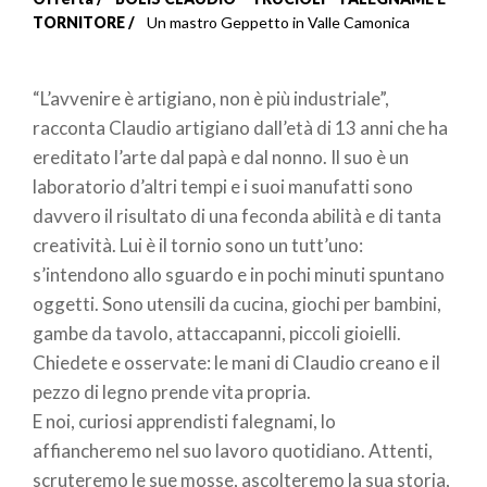
Briciole
TORNITORE
Un mastro Geppetto in Valle Camonica
di
“L’avvenire è artigiano, non è più industriale”,
pane
racconta Claudio artigiano dall’età di 13 anni che ha
ereditato l’arte dal papà e dal nonno. Il suo è un
laboratorio d’altri tempi e i suoi manufatti sono
davvero il risultato di una feconda abilità e di tanta
creatività. Lui è il tornio sono un tutt’uno:
s’intendono allo sguardo e in pochi minuti spuntano
oggetti. Sono utensili da cucina, giochi per bambini,
gambe da tavolo, attaccapanni, piccoli gioielli.
Chiedete e osservate: le mani di Claudio creano e il
pezzo di legno prende vita propria.
E noi, curiosi apprendisti falegnami, lo
affiancheremo nel suo lavoro quotidiano. Attenti,
scruteremo le sue mosse, ascolteremo la sua storia,