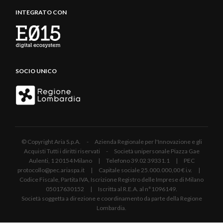
INTEGRATO CON
SOCIO UNICO
© Copyright Aria S.p.A. - Azienda Regionale per l'Innovazione e gli
Acquisti Tutti i diritti riservati - Società unipersonale Piazza Gae
Aulenti, 1 20154 Milano | Telefono 39.02 39331.1 | PEC
protocollo@pec.ariaspa.it | Capitale sociale 25.000.000,00 € i.v. |
Codice Fiscale, Partita IVA, Iscrizione Registro delle Imprese di Milano
05017630152 | Iscritta al R.E.A. al n°1096149.
Società soggetta a direzione e coordinamento da parte della Regione
Lombardia.