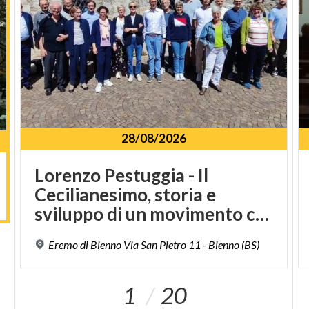
28/08/2026
Lorenzo Pestuggia - Il
Cecilianesimo, storia e
sviluppo di un movimento culturale
Eremo
di
Bienno
Via
San
Pietro
11
-
Bienno
(BS)
1
20