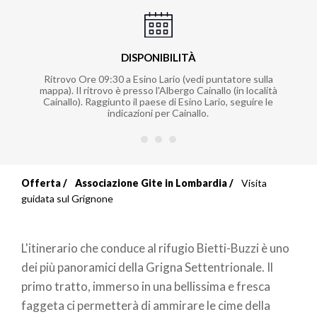
DISPONIBILITÀ
Ritrovo Ore 09:30 a Esino Lario (vedi puntatore sulla
mappa). Il ritrovo è presso l'Albergo Cainallo (in località
Cainallo). Raggiunto il paese di Esino Lario, seguire le
indicazioni per Cainallo.
Offerta
Associazione Gite in Lombardia
Visita
Briciole
guidata sul Grignone
di
L'itinerario che conduce al rifugio Bietti-Buzzi è uno
pane
dei più panoramici della Grigna Settentrionale. Il
primo tratto, immerso in una bellissima e fresca
faggeta ci permetterà di ammirare le cime della