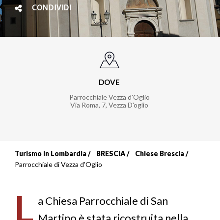
CONDIVIDI
DOVE
Parrocchiale Vezza d'Oglio
Via Roma, 7
,
Vezza D'oglio
Turismo in Lombardia
BRESCIA
Chiese Brescia
Briciole
Parrocchiale di Vezza d'Oglio
di
L
pane
a Chiesa Parrocchiale di San
Martino è stata ricostruita nella