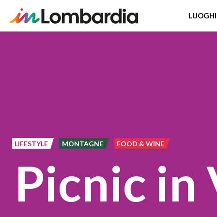
LUOGHI
Salta
al
contenuto
principale
LIFESTYLE
MONTAGNE
FOOD & WINE
Picnic in