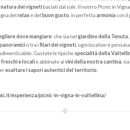
natura dei vigneti
baciati dal sole. Il nostro Picnic in Vign
egna del
relax
e del
buon gusto
, in perfetta
armonia
con il
cegliere dove mangiare
: che sia nel
giardino della Tenuta
,
 panoramici
o tra i
filari dei vigneti
, ogni location è pensata
ndimenticabile. Gustate le tipiche
specialità della Valtelli
 freschi e locali
e abbinate ai
vini della nostra cantina
, si
per
esaltare i sapori autentici del territorio
.
hic.it/esperienza/picnic-in-vigna-in-valtellina/