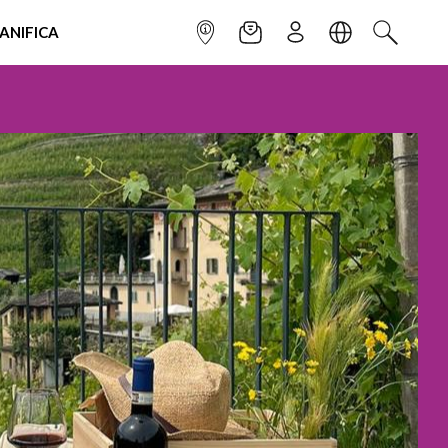
IANIFICA
INFOPOINT
NEWSLETTER
ISCRIVITI
LINGUA
CERCA