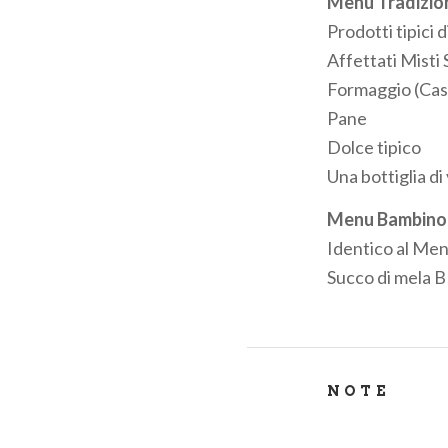
Menu Tradizio
Prodotti tipici d
Affettati Misti 
Formaggio (Case
Pane
Dolce tipico
Una bottiglia d
Menu Bambino
Identico al Men
Succo di mela BI
NOTE