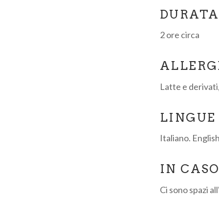
DURAT
2 ore circa
ALLERG
Latte e derivati
LINGUE
Italiano. Englis
IN CAS
Ci sono spazi al