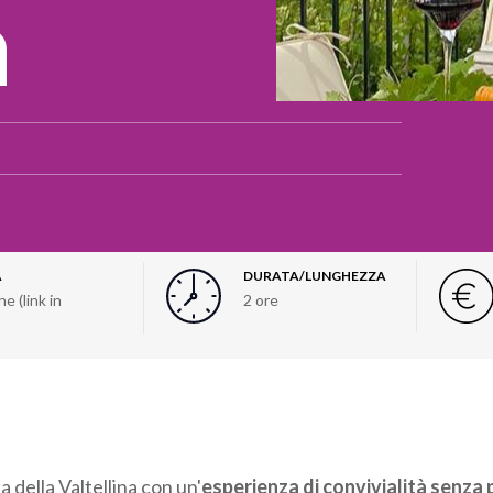
a
À
DURATA/LUNGHEZZA
e (link in
2 ore
a della Valtellina con un'
esperienza di convivialità senza 