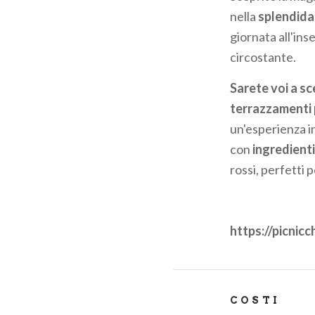
pane
nella
splendida 
giornata all'ins
circostante.
Sarete voi a s
terrazzamenti
un'esperienza i
con
ingredienti
rossi, perfetti 
https://picnicc
COSTI