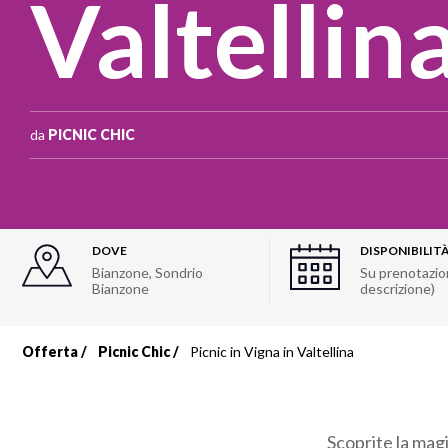
Valtellin
da
PICNIC CHIC
DOVE
DISPONIBILIT
Bianzone, Sondrio
Su prenotazion
Bianzone
descrizione)
Offerta
Picnic Chic
Picnic in Vigna in Valtellina
Briciole
di
Scoprite la magi