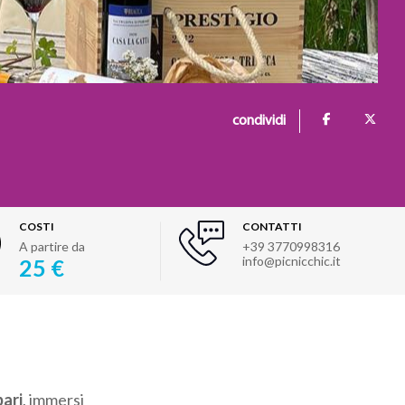
condividi
COSTI
CONTATTI
A partire da
+39 3770998316
info@picnicchic.it
25 €
pari
, immersi