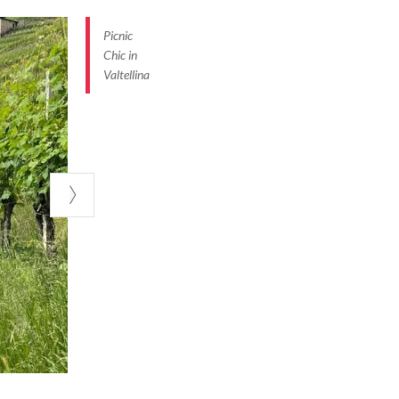
Picnic
Chic in
Valtellina