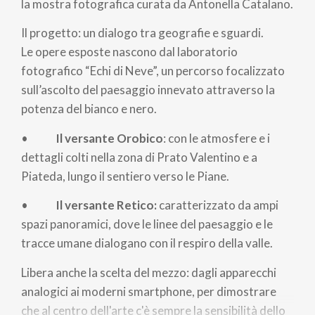
la mostra fotografica curata da Antonella Catalano.
Il progetto: un dialogo tra geografie e sguardi.
Le opere esposte nascono dal laboratorio
fotografico “Echi di Neve”, un percorso focalizzato
sull’ascolto del paesaggio innevato attraverso la
potenza del bianco e nero.
•
Il versante Orobico
: con le atmosfere e i
dettagli colti nella zona di Prato Valentino e a
Piateda, lungo il sentiero verso le Piane.
•
Il versante Retico:
caratterizzato da ampi
spazi panoramici, dove le linee del paesaggio e le
tracce umane dialogano con il respiro della valle.
Libera anche la scelta del mezzo: dagli apparecchi
analogici ai moderni smartphone, per dimostrare
che al centro dell'arte c'è sempre la sensibilità dello