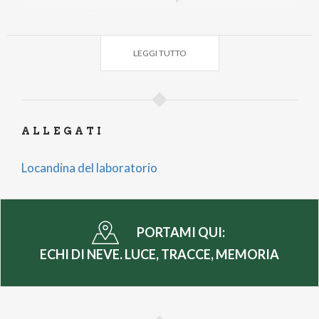
sguardo, mai la sola tecnologia.
Le fotografie esposte sono state realizzate dai
LEGGI TUTTO
partecipanti al corso:
Riccardo Baldin, Alessandra Cama, Massimiliano
Caria, Matteo Caria, Andrea Catalano, Walter
Fabris, Marco Quaroni, Marzia Vasta.
ALLEGATI
Locandina del laboratorio
Per informazioni:
museoreception@comune.sondrio.it
o 0342
526553
PORTAMI QUI:
Iniziativa promossa dal Comune di Sondrio e dai Musei
ECHI DI NEVE. LUCE, TRACCE, MEMORIA
Civici nell’ambito del Bando Olimpiadi della Cultura – La
montagna in Scena a Sondrio