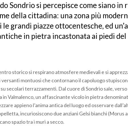
ndo Sondrio si percepisce come siano in 
ime della cittadina: una zona più modern
 le grandi piazze ottocentesche, ed un’
ntiche in pietra incastonata ai piedi del
 centro storico si respirano atmosfere medievali e si apprez
Sui versanti montuosi che contornano il capoluogo stupiscono
i su secolari terrazzamenti. Dal cuore di Sondrio sale, verso 
a in Valmalenco, un affascinante vicolo in pietra denominat
zzare appieno l’anima antica del luogo ed osservare dall’alt
pelletta, incuriosiscono due anziani Gelsi bianchi (Morus al
cano spazio tra i muri a secco.