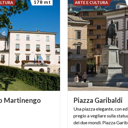
178 mt
ULTURA
ARTE E CULTURA
o
Martinengo
Piazza
Garibaldi
Una piazza elegante, con edi
pregio a vegliare sulla statu