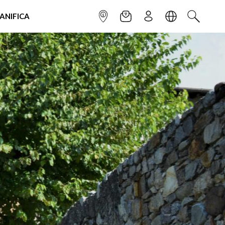
IANIFICA
INFOPOINT
NEWSLETTER
ISCRIVITI
LINGUA
CERCA