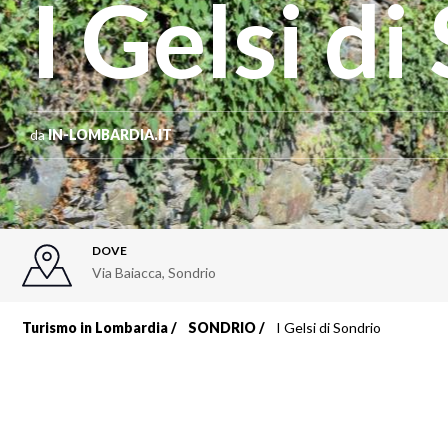
I Gelsi d
da
IN-LOMBARDIA.IT
DOVE
Via Baiacca
,
Sondrio
Turismo in Lombardia
SONDRIO
I Gelsi di Sondrio
Briciole
di
pane