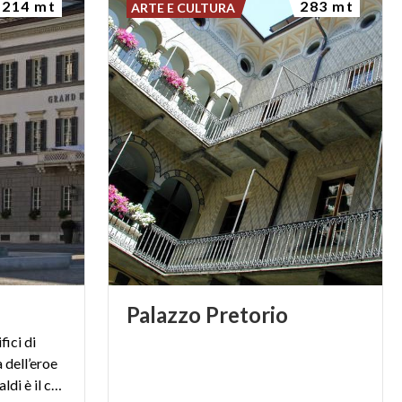
214 mt
283 mt
ARTE E CULTURA
Palazzo
Pretorio
fici di
a dell’eroe
dei due mondi. Piazza Garibaldi è il cuore di Sondrio