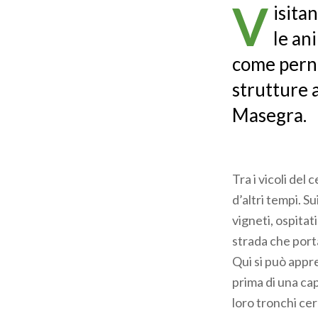
V
isita
le an
come perni
strutture a
Masegra.
Tra i vicoli del
d’altri tempi. 
vigneti, ospitat
strada che port
Qui si può appre
prima di una cap
loro tronchi cer