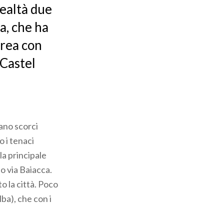
realtà due
a, che ha
area con
 Castel
zano scorci
 i tenaci
la principale
o via Baiacca.
o la città. Poco
ba), che con i