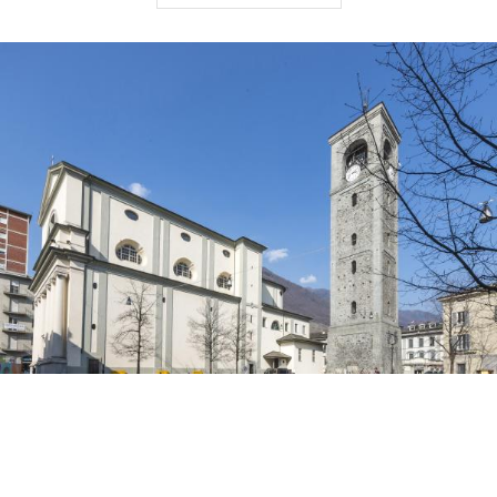
pure di un ritratto del Beato Arciprete Nicolò Rusca
in corrispondenza dell'urna che ne conserva alcune
reliquie e affreschi di due altri artisti locali:
Giovanni Gavazzeni
di Talamona e il morbegnese
G. Pietro Romegialli
.
Completamente staccata dalla collegiata è la torre
campanaria, opera di scuola ligariana; lasciata
incompleta nella parte più alta, fu terminata
bruscamente dall'architetto Pietro Solari nel 1763.