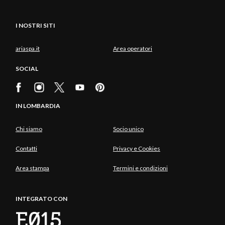
I NOSTRI SITI
ariaspa.it
Area operatori
SOCIAL
IN LOMBARDIA
Chi siamo
Socio unico
Contatti
Privacy e Cookies
Area stampa
Termini e condizioni
INTEGRATO CON