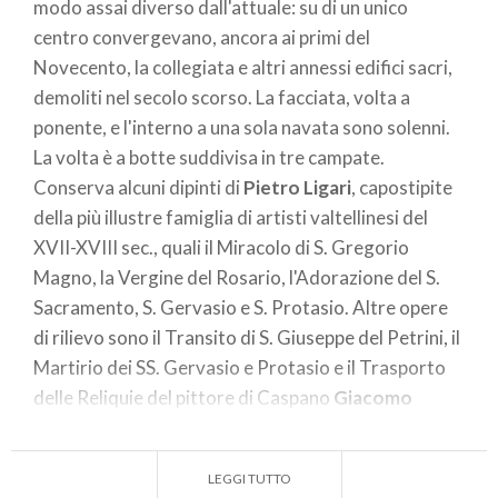
modo assai diverso dall'attuale: su di un unico
centro convergevano, ancora ai primi del
Novecento, la collegiata e altri annessi edifici sacri,
demoliti nel secolo scorso. La facciata, volta a
ponente, e l'interno a una sola navata sono solenni.
La volta è a botte suddivisa in tre campate.
Conserva alcuni dipinti di
Pietro Ligari
, capostipite
della più illustre famiglia di artisti valtellinesi del
XVII-XVIII sec., quali il Miracolo di S. Gregorio
Magno, la Vergine del Rosario, l'Adorazione del S.
Sacramento, S. Gervasio e S. Protasio. Altre opere
di rilievo sono il Transito di S. Giuseppe del Petrini, il
Martirio dei SS. Gervasio e Protasio e il Trasporto
delle Reliquie del pittore di Caspano
Giacomo
Parravicini
, detto Gianolo. A completamento di un
ideale itinerario pittorico valtellinese vi sono anche
LEGGI TUTTO
un Battesimo di Gesù ad opera del
Caimi
, autore