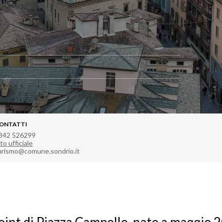
ONTATTI
342 526299
to ufficiale
urismo@comune.sondrio.it