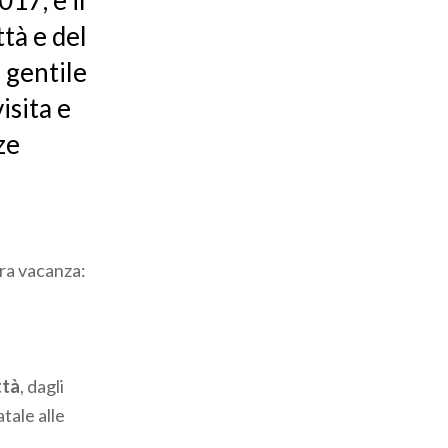
17, è il
tà e del
 gentile
isita e
ze
tra vacanza:
ttà
, dagli
atale alle