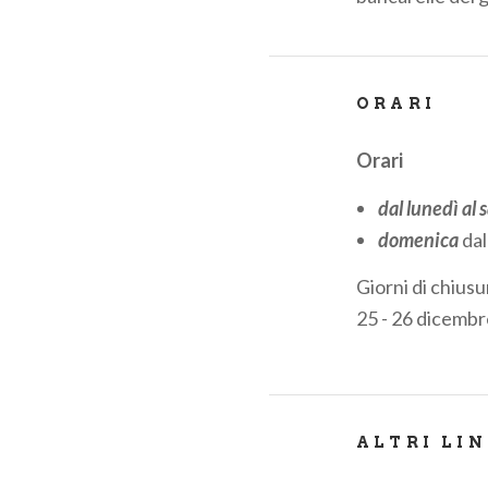
ORARI
Orari
dal lunedì al
domenica
dal
Giorni di chiusu
25 - 26 dicembr
ALTRI LI