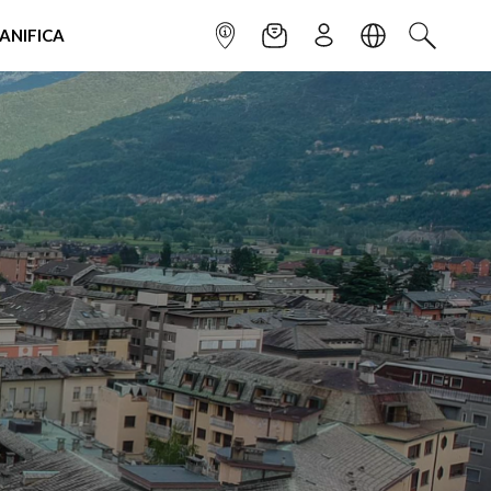
IANIFICA
INFOPOINT
NEWSLETTER
ISCRIVITI
LINGUA
CERCA