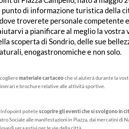
int di Piazza Campello, nato a maggio 20
punto di informazione turistica della cit
, dove troverete personale competente e
iutarvi a pianificare al meglio la vostra v
lla scoperta di
Sondrio, delle sue bellez
naturali, enogastronomiche e non solo.
ccogliere
materiale cartaceo
che vi aiuterà durante la vos
inerari e brochure relative alle attività sportive.
l’Infopoint potete
scoprire gli eventi che si svolgono in ci
atro Sociale alle manifestazioni in Piazza, dai mercatini di N
ovedì sera estivi per le vie della città.