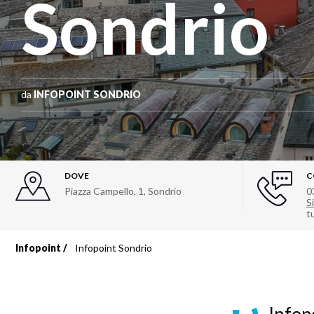
Sondrio
da
INFOPOINT SONDRIO
DOVE
C
Piazza Campello, 1
,
Sondrio
0
Si
t
Infopoint
Infopoint Sondrio
Briciole
di