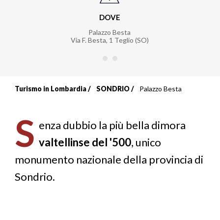
DOVE
Palazzo Besta
Via F. Besta, 1 Teglio (SO)
Turismo in Lombardia
SONDRIO
Palazzo Besta
Briciole
di
S
enza dubbio la più bella dimora
pane
valtellinse del '500
, unico
monumento nazionale della provincia di
Sondrio.