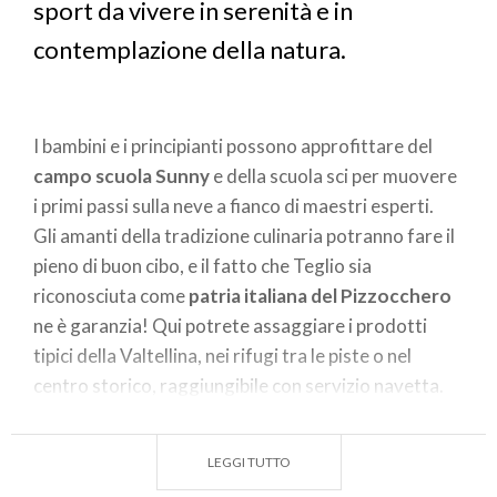
sport da vivere in serenità e in
contemplazione della natura.
I bambini e i principianti possono approfittare del
campo scuola Sunny
e della scuola sci per muovere
i primi passi sulla neve a fianco di maestri esperti.
Gli amanti della tradizione culinaria potranno fare il
pieno di buon cibo, e il fatto che Teglio sia
riconosciuta come
patria italiana del Pizzocchero
ne è garanzia! Qui potrete assaggiare i prodotti
tipici della Valtellina, nei rifugi tra le piste o nel
centro storico, raggiungibile con servizio navetta.
Da provare, lo
chalet Baia del sole
.
Prima di partire per questa ski area, approfittate
LEGGI TUTTO
delle numerose
promozioni online
, tra cui le promo