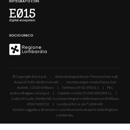
INTEGRATO CON
SOCIO UNICO
© Copyright Aria S.p.A. - Azienda Regionale per l'Innovazione e gli
Acquisti Tutti i diritti riservati - Società unipersonale Piazza Gae
Aulenti, 1 20154 Milano | Telefono 39.02 39331.1 | PEC
protocollo@pec.ariaspa.it | Capitale sociale 25.000.000,00 € i.v. |
Codice Fiscale, Partita IVA, Iscrizione Registro delle Imprese di Milano
05017630152 | Iscritta al R.E.A. al n°1096149.
Società soggetta a direzione e coordinamento da parte della Regione
Lombardia.