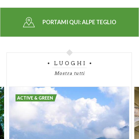
famiglia e la possibilità di risparmiare sull’acquisto
dello skipass.
Le informazioni sull’apertura degli impianti, i servizi
PORTAMI QUI:
ALPE TEGLIO
e le promozioni attive sono disponibili sul
sito
ufficiale Alpe Teglio
.
(PH: VALTELLINA.IT)
LUOGHI
Mostra tutti
ACTIVE & GREEN