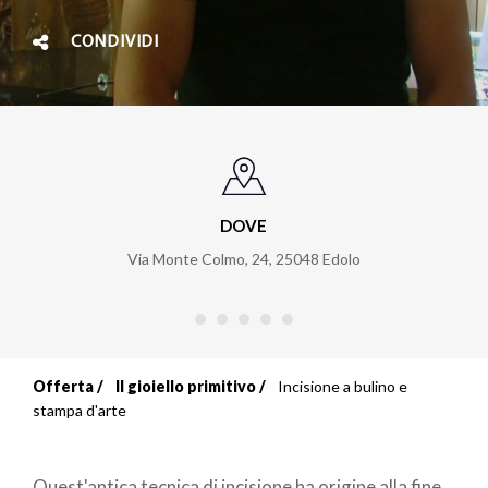
CONDIVIDI
DOVE
Via Monte Colmo, 24
,
25048
Edolo
Offerta
Il gioiello primitivo
Incisione a bulino e
Briciole
stampa d'arte
di
Quest'antica tecnica di incisione ha origine alla fine