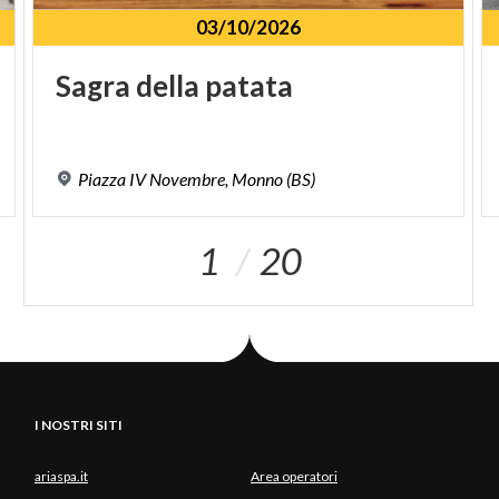
03/10/2026
Sagra
della
patata
Piazza
IV
Novembre,
Monno
(BS)
1
20
I NOSTRI SITI
ariaspa.it
Area operatori