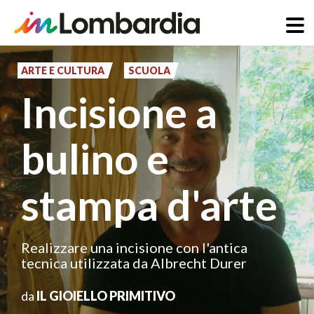
Salta
al
ARTE E CULTURA
SCUOLA
contenuto
Incisione a
principale
bulino e
stampa d'arte
Realizzare una incisione con l'antica
tecnica utilizzata da Albrecht Durer
da
IL GIOIELLO PRIMITIVO