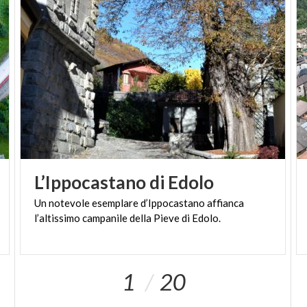
L’Ippocastano
di
Edolo
Un
notevole
esemplare
d’Ippocastano
affianca
l’altissimo
campanile
della
Pieve
di
Edolo.
1
20