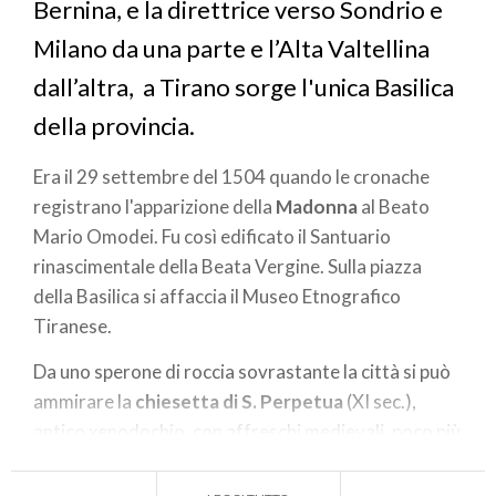
Bernina, e la direttrice verso Sondrio e
Milano da una parte e l’Alta Valtellina
dall’altra, a Tirano sorge l'unica Basilica
della provincia.
Era il 29 settembre del 1504 quando le cronache
registrano l'apparizione della
Madonna
al Beato
Mario Omodei. Fu così edificato il Santuario
rinascimentale della Beata Vergine. Sulla piazza
della Basilica si affaccia il Museo Etnografico
Tiranese.
Da uno sperone di roccia sovrastante la città si può
ammirare la
chiesetta di S. Perpetua
(XI sec.),
antico xenodochio, con affreschi medievali, poco più
avanti la chiesa di
S. Rocco
. Interessante il centro
storico con i resti delle mura sforzesche e le porte