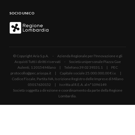
SOCIO UNICO
© Copyright Aria S.p.A. - Azienda Regionale per l'Innovazione e gli
Acquisti Tutti i diritti riservati - Società unipersonale Piazza Gae
Aulenti, 1 20154 Milano | Telefono 39.02 39331.1 | PEC
protocollo@pec.ariaspa.it | Capitale sociale 25.000.000,00 € i.v. |
Codice Fiscale, Partita IVA, Iscrizione Registro delle Imprese di Milano
05017630152 | Iscritta al R.E.A. al n°1096149.
Società soggetta a direzione e coordinamento da parte della Regione
Lombardia.