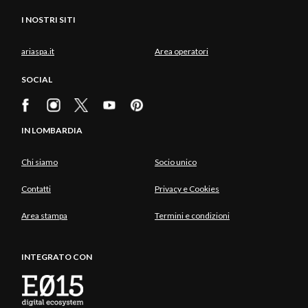
I NOSTRI SITI
ariaspa.it
Area operatori
SOCIAL
IN LOMBARDIA
Chi siamo
Socio unico
Contatti
Privacy e Cookies
Area stampa
Termini e condizioni
INTEGRATO CON