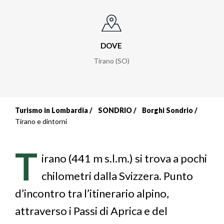
DOVE
Tirano (SO)
Turismo in Lombardia
SONDRIO
Borghi Sondrio
Briciole
Tirano e dintorni
di
T
pane
irano (441 m s.l.m.) si trova a pochi
chilometri dalla Svizzera. Punto
d’incontro tra l’itinerario alpino,
attraverso i Passi di Aprica e del