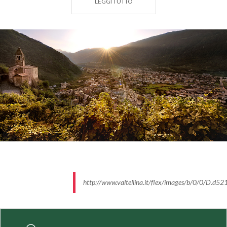
LEGGI TUTTO
Bormina, Milanese e Poschiavina, il castello di S.
Maria, un susseguirsi di palazzi nobiliari, tra i quali
Palazzo Salis, Palazzo d’Oro Lambertenghi oggi
casa-museo, e il campanile della parrocchiale di S.
Martino.
Tirano è il capolinea del
Trenino Rosso del Bernina
,
patrimonio UNESCO dal 2008. Turismo religioso,
arte, cultura e panorami mozzafiato dalle carrozze
del Trenino Rosso, ma anche tanto sport,
soprattutto se siete appassionati di mountain bike.
Attivo il servizio "Valtellina Rent a Bike". Anche
Tirano fa parte della rete delle Città Slow.
http://www.valtellina.it/flex/images/b/0/0/D.