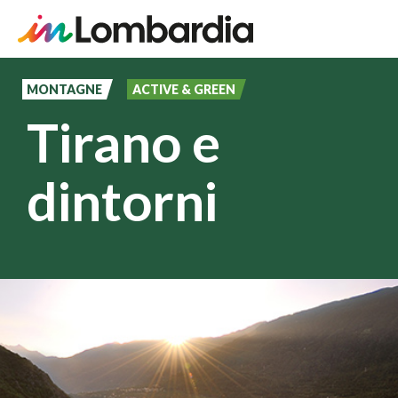
Salta
al
MONTAGNE
ACTIVE & GREEN
contenuto
Tirano e
principale
dintorni