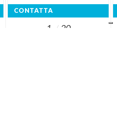
CONTATTA
1
20
I NOSTRI SITI
ariaspa.it
Area operatori
SOCIAL
IN LOMBARDIA