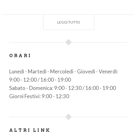
informazioni sulle strutture ricettive e di
ristorazione dell’Alta Valle Camonica;
LEGGI TUTTO
informazioni su trasporti e viabilità;
informazioni su eventi di ogni tipologia
programmati sul territorio di competenza.
ORARI
Lunedì - Martedì - Mercoledì - Giovedì - Venerdì:
9:00 - 12:00 / 16:00 - 19:00
Sabato - Domenica: 9:00 - 12:30 / 16:00 - 19:00
Giorni Festivi: 9:00 - 12:30
ALTRI LINK