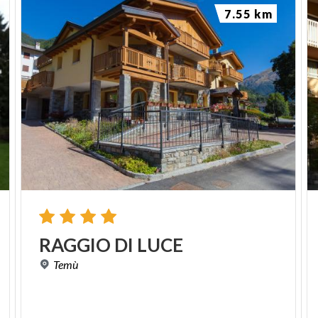
7.55 km
RAGGIO
DI
LUCE
Temù