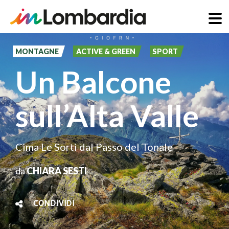
Salta
al
MONTAGNE
ACTIVE & GREEN
SPORT
contenuto
Un Balcone
principale
sull’Alta Valle
Cima Le Sorti dal Passo del Tonale
da
CHIARA SESTI
CONDIVIDI