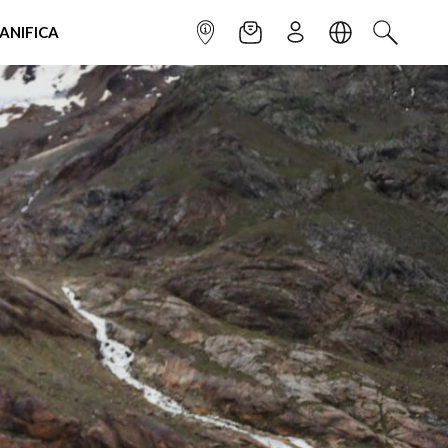
IANIFICA
INFOPOINT
NEWSLETTER
ISCRIVITI
LINGUA
CERCA