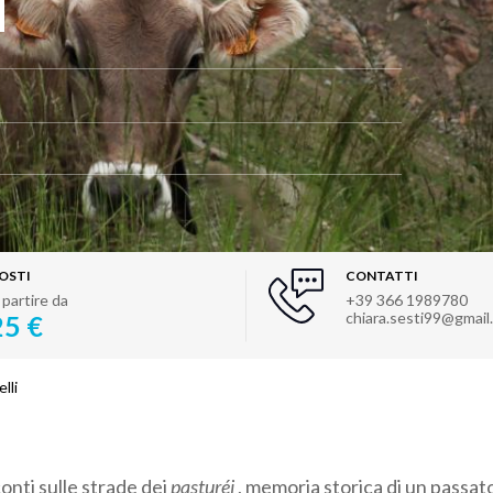
OSTI
CONTATTI
 partire da
+39 366 1989780
chiara.sesti99@gmail
25 €
lli
onti sulle strade dei
pasturéi
, memoria storica di un passa