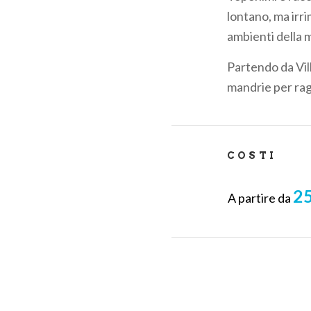
pane
lontano, ma irri
ambienti della
Partendo da Vill
mandrie per ragg
COSTI
25
A partire da