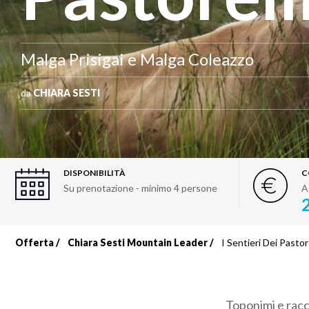
Malga Prisigai e Malga Coleazzo
da
CHIARA SESTI
DISPONIBILITÀ
C
Su prenotazione - minimo 4 persone
A
Offerta
Chiara Sesti Mountain Leader
I Sentieri Dei Pastore
Briciole
di
Toponimi e racc