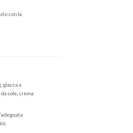
uto con la
, giacca a
o da sole, crema
n'adeguata
ini.