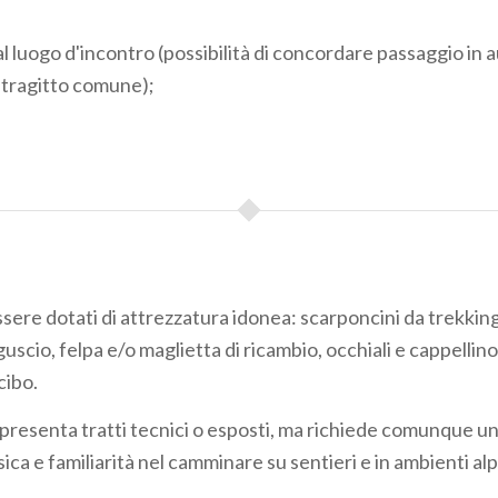
l luogo d'incontro (possibilità di concordare passaggio in a
i tragitto comune);
sere dotati di attrezzatura idonea: scarponcini da trekking
uscio, felpa e/o maglietta di ricambio, occhiali e cappellin
cibo.
 presenta tratti tecnici o esposti, ma richiede comunque u
ica e familiarità nel camminare su sentieri e in ambienti alp