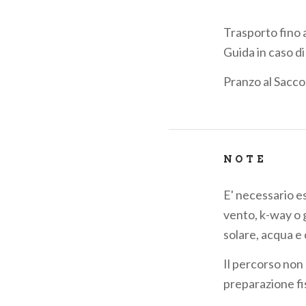
Trasporto fino a
Guida in caso d
Pranzo al Sacco
NOTE
E' necessario es
vento, k-way o g
solare, acqua e 
Il percorso non
preparazione fis