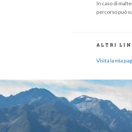
In caso di malte
percorso può su
ALTRI LI
Visita la mia p