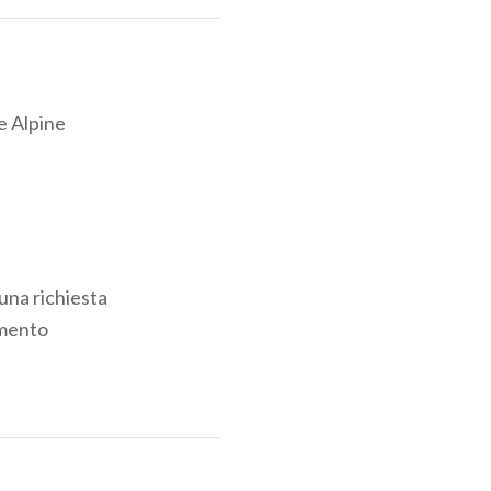
e Alpine
 una richiesta
amento