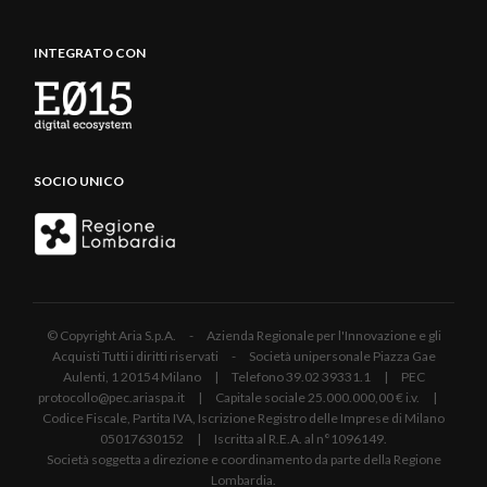
INTEGRATO CON
SOCIO UNICO
© Copyright Aria S.p.A. - Azienda Regionale per l'Innovazione e gli
Acquisti Tutti i diritti riservati - Società unipersonale Piazza Gae
Aulenti, 1 20154 Milano | Telefono 39.02 39331.1 | PEC
protocollo@pec.ariaspa.it | Capitale sociale 25.000.000,00 € i.v. |
Codice Fiscale, Partita IVA, Iscrizione Registro delle Imprese di Milano
05017630152 | Iscritta al R.E.A. al n°1096149.
Società soggetta a direzione e coordinamento da parte della Regione
Lombardia.