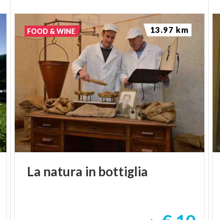
13.97 km
FOOD & WINE
La
natura
in
bottiglia