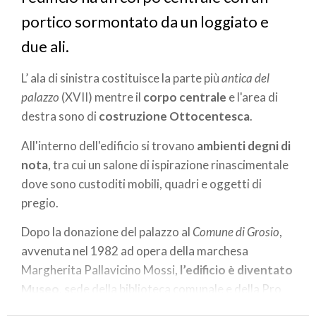
portico sormontato da un loggiato e
due ali.
L’ ala di sinistra costituisce la parte più
antica del
palazzo
(XVII) mentre il
corpo centrale
e l'area di
destra sono di
costruzione Ottocentesca
.
All'interno dell'edificio si trovano
ambienti degni di
nota
, tra cui un salone di ispirazione rinascimentale
dove sono custoditi mobili, quadri e oggetti di
pregio.
Dopo la donazione del palazzo al
Comune di Grosio
,
avvenuta nel 1982 ad opera della marchesa
Margherita Pallavicino Mossi,
l’edificio è diventato
Museo, s
ede della biblioteca comunale e della Pro
Loco.