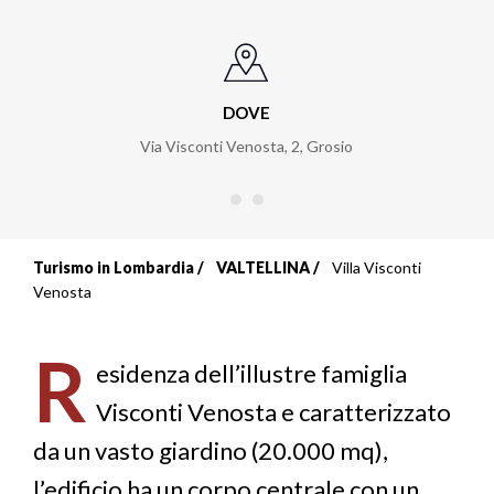
DOVE
Via Visconti Venosta, 2
,
Grosio
Turismo in Lombardia
VALTELLINA
Villa Visconti
Briciole
Venosta
di
R
pane
esidenza dell’illustre famiglia
Visconti Venosta e caratterizzato
da un vasto giardino (20.000 mq),
l’edificio ha un corpo centrale con un