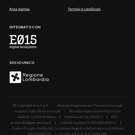
Area stampa
Termini e condizioni
INTEGRATO CON
SOCIO UNICO
© Copyright Aria S.p.A. - Azienda Regionale per l'Innovazione e gli
Acquisti Tutti i diritti riservati - Società unipersonale Piazza Gae
Aulenti, 1 20154 Milano | Telefono 39.02 39331.1 | PEC
protocollo@pec.ariaspa.it | Capitale sociale 25.000.000,00 € i.v. |
Codice Fiscale, Partita IVA, Iscrizione Registro delle Imprese di Milano
05017630152 | Iscritta al R.E.A. al n°1096149.