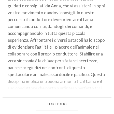
guidati e consigliati da Anna, che vi assisterà in ogni
vostro movimento dandovi consigli. In questo
percorso il conduttore deve orientare il Lama
comunicando con lui, dandogli dei comandi, e
accompagnandolo in tutta questa piccola
esperienza. Affrontare i diversi ostacoli ha lo scopo
di evidenziare l’agilità e il piacere dell’animale nel
collaborare con il proprio conduttore. Stabilire una
vera sincronia è la chiave per sfatare incertezze,
paure e pregiudizi nei confronti di questo
spettacolare animale assai docile e pacifico. Questa
disciplina implica una buona armonia tra il Lama e il
suo conduttore che porta a un’intesa perfetta tra i
due: è dunque necessario che i partecipanti
posseggano gli elementi di base d’educazione e
LEGGI TUTTO
obbedienza.