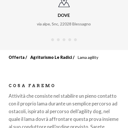
DOVE
via alpe, Snc
,
22028
Blessagno
Offerta
Agriturismo Le Radici
Lama agility
Briciole
di
pane
COSA FAREMO
Attività che consiste nel stabilire un pieno contatto
con il proprio lama durante un semplice percorso ad
ostacoli, ispirato al percorso dell’agility dog, nel
quale il lama dovrà affrontare questa prova insieme
al suo conduttore nell’ordine previsto. Sarete