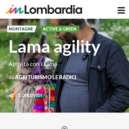
Salta
al
MONTAGNE
ACTIVE & GREEN
contenuto
Lama agility
principale
Attività con i Lama
da
AGRITURISMO LE RADICI
CONDIVIDI