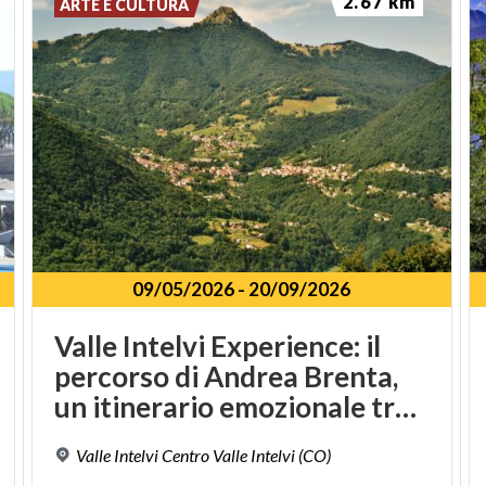
2.67 km
ARTE E CULTURA
09/05/2026
-
20/09/2026
Valle Intelvi Experience: il
percorso di Andrea Brenta,
un itinerario emozionale tra natura e storia del Risorgimento
Valle
Intelvi
Centro
Valle
Intelvi
(CO)