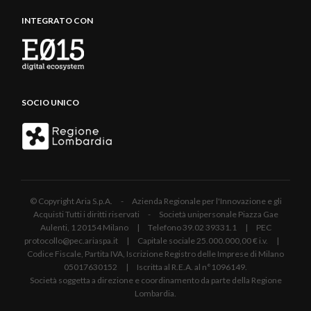
INTEGRATO CON
SOCIO UNICO
© Copyright Aria S.p.A. - Azienda Regionale per l'Innovazione e gli
Acquisti Tutti i diritti riservati - Società unipersonale Piazza Gae
Aulenti, 1 20154 Milano | Telefono 39.02 39331.1 | PEC
protocollo@pec.ariaspa.it | Capitale sociale 25.000.000,00 € i.v. |
Codice Fiscale, Partita IVA, Iscrizione Registro delle Imprese di Milano
05017630152 | Iscritta al R.E.A. al n°1096149.
Società soggetta a direzione e coordinamento da parte della Regione
Lombardia.