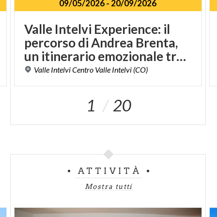
09/05/2026
-
20/09/2026
Valle Intelvi Experience: il
percorso di Andrea Brenta,
un itinerario emozionale tra natura e storia del Risorgimento
Valle
Intelvi
Centro
Valle
Intelvi
(CO)
1
20
ATTIVITÀ
Mostra tutti