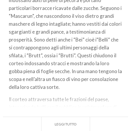
indossano abiti di pelle di pecora e portano
particolari borracce ricavate dalle zucche. Seguono i
“Mascarun”, che nascondono il viso dietro grandi
maschere di legno intagliate; hanno vestiti dai colori
sgargianti e grandi pance, a testimonianza di
prosperità. Sono detti anche i “Bei” cioè i“Belli” che
si contrappongono agli ultimi personaggi della
sfilata, i “Brutt”, ossia i “Brutti”. Questi chiudono il
corteo indossando stracci e mostrando la loro
gobba piena di foglie secche. In una mano tengono la
scopa e nell’altra un fiasco di vino per consolazione
della loro cattiva sorte.
Il corteo attraversa tutte le frazioni del paese,
intrecciando balli con il pubblico in un’atmosfera di
partecipazione vivissima. Al termine del Carnevale,
nella piazza del paese, viene bruciato un fantoccio,
LEGGI TUTTO
segnando l’inizio della Quaresima.