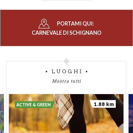
Tutte le informazioni sul
sito:
carnevaledischignano.it
PORTAMI QUI:
CARNEVALE DI SCHIGNANO
LUOGHI
Mostra tutti
1.88 km
ACTIVE & GREEN