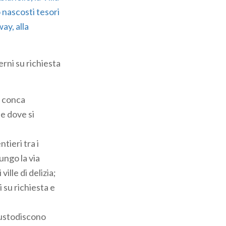
 nascosti tesori
ay, alla
nterni su richiesta
a conca
 e dove si
tieri tra i
ungo la via
ille di delizia;
i su richiesta e
 custodiscono