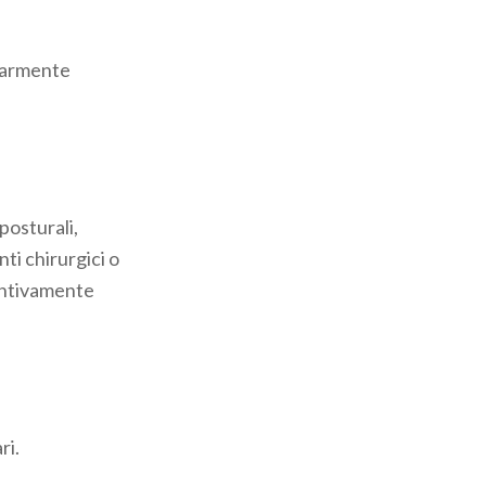
olarmente
posturali,
ti chirurgici o
entivamente
ri.