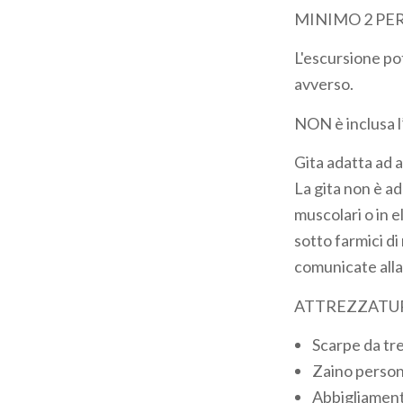
MINIMO 2 PE
L'escursione po
avverso.
NON è inclusa l’
Gita adatta ad a
La gita non è a
muscolari o in 
sotto farmici d
comunicate alla 
ATTREZZATUR
Scarpe da tr
Zaino persona
Abbigliamento