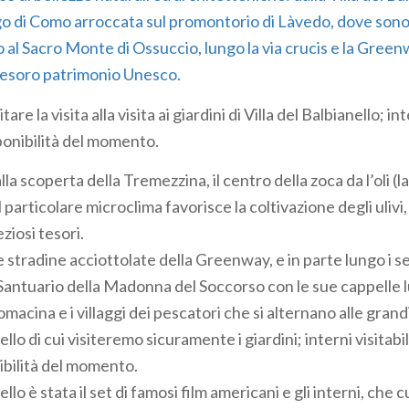
ago di Como arroccata sul promontorio di Làvedo, dove sono
no al Sacro Monte di Ossuccio, lungo la via crucis e la Greenw
tesoro patrimonio Unesco.
itare la visita alla visita ai giardini di Villa del Balbianello; i
sponibilità del momento.
la scoperta della Tremezzina, il centro della zoca da l’oli (l
il particolare microclima favorisce la coltivazione degli ulivi,
iosi tesori.
e stradine acciottolate della Greenway, e in parte lungo i sen
il Santuario della Madonna del Soccorso con le sue cappelle l
omacina e i villaggi dei pescatori che si alternano alle grandi v
ello di cui visiteremo sicuramente i giardini; interni visitabil
ibilità del momento.
ello è stata il set di famosi film americani e gli interni, che