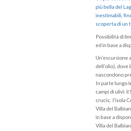
pane
più bella del L
inestimabili, fi
scoperta di un 
Possibilità di lim
ed in base a di
Un’escursione al
dell’olio), dove 
nascondono prez
In parte lungo l
campi di ulivi: 
crucis; l’isola C
Villa del Balbian
in base a dispon
Villa del Balbian