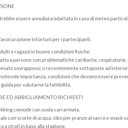
RSONE
trebbe essere annullata/adattata in caso di meteo partic
assicurazione infortuni per i partecipanti.
dulti e ragazzi in buone condizioni fisiche.
datta a persone con problematiche cardiache, respiratorie, 
elevato sovrappeso; o recentemente sottoposte ad interven
i notevole importanza; condizioni che devono essere prev
guida per valutarne la fattibilità.
E ED ABBIGLIAMENTO RICHIESTI
ekking comode con suola carrarmata.
le con scorte di acqua, cibo per pranzo al sacco e snack va
 a strati in base alla stagione.