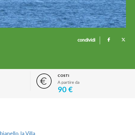
condividi
COSTI
A partire da
90 €
ianello, la Villa