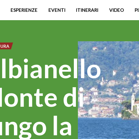
ESPERIENZE
EVENTI
ITINERARI
VIDEO
P
TURA
albianello
Monte di
ungo la