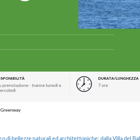
ISPONIBILITÀ
DURATA/LUNGHEZZA
u prenotazione - tranne lunedì e
7 ore
ercoledì
la Greenway
o di bellezze naturali ed architettoniche: dalla Villa del Balb