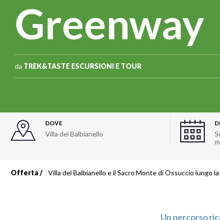
Greenway
da
TREK&TASTE ESCURSIONI E TOUR
DOVE
D
Villa del Balbianello
S
m
Offerta
Villa del Balbianello e il Sacro Monte di Ossuccio lungo 
Briciole
di
Un percorso ricc