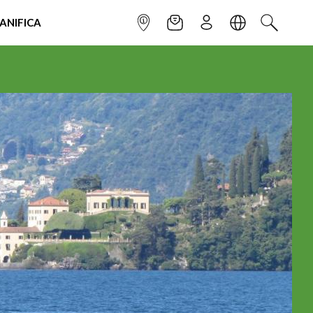
IANIFICA
INFOPOINT
NEWSLETTER
ISCRIVITI
LINGUA
CERCA