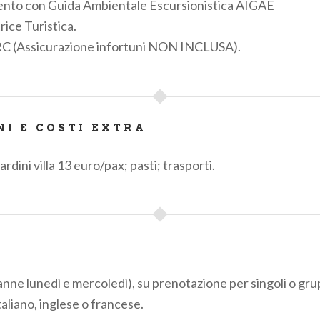
to con Guida Ambientale Escursionistica AIGAE
ice Turistica.
o la Greenway, Villa del Balbianello, Sacro Monte di Ossucc
RC (Assicurazione infortuni NON INCLUSA).
lungo il percorso.
 nel pomeriggio.
NI E COSTI EXTRA
ardini villa 13 euro/pax; pasti; trasporti.
 durata e le attività possono essere modificati in base alle
ranne lunedì e mercoledì), su prenotazione per singoli o gr
taliano, inglese o francese.