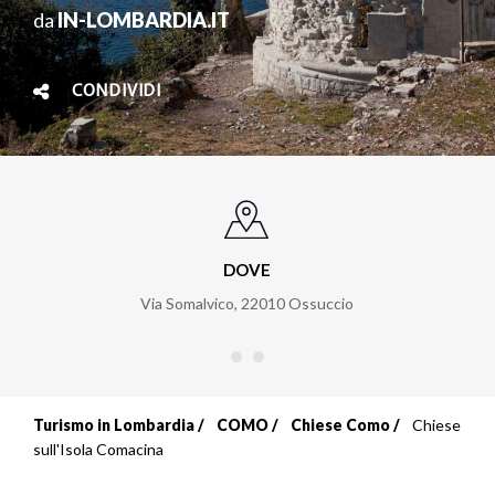
da
IN-LOMBARDIA.IT
CONDIVIDI
DOVE
Via Somalvico
,
22010
Ossuccio
Turismo in Lombardia
COMO
Chiese Como
Chiese
Briciole
sull'Isola Comacina