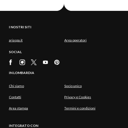
I NOSTRI SITI
ariaspa.it
Area operatori
SOCIAL
IN LOMBARDIA
Chi siamo
Socio unico
Contatti
Privacy e Cookies
Area stampa
Termini e condizioni
INTEGRATO CON