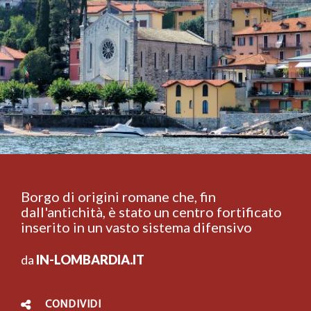
Borgo di origini romane che, fin
dall'antichità, è stato un centro fortificato
inserito in un vasto sistema difensivo
da
IN-LOMBARDIA.IT
CONDIVIDI