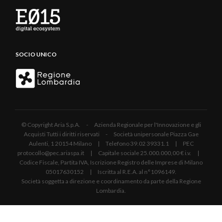
SOCIO UNICO
© Copyright Aria S.p.A. - Azienda Regionale per l'Innovazione e gli
Acquisti Tutti i diritti riservati - Società unipersonale Piazza Gae
Aulenti, 1 20154 Milano | Telefono 39.02 39331.1 | PEC
protocollo@pec.ariaspa.it | Capitale sociale 25.000.000,00 € i.v. |
Codice Fiscale, Partita IVA, Iscrizione Registro delle Imprese di Milano
05017630152 | Iscritta al R.E.A. al n°1096149.
Società soggetta a direzione e coordinamento da parte della Regione
Lombardia.