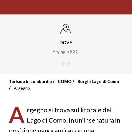
DOVE
Argegno (CO)
Turismo in Lombardia
COMO
Borghi Lago di Como
Briciole
Argegno
di
A
pane
rgegno si trova sul litorale del
Lago di Como, in un'insenatura in
posizione panoramica con una