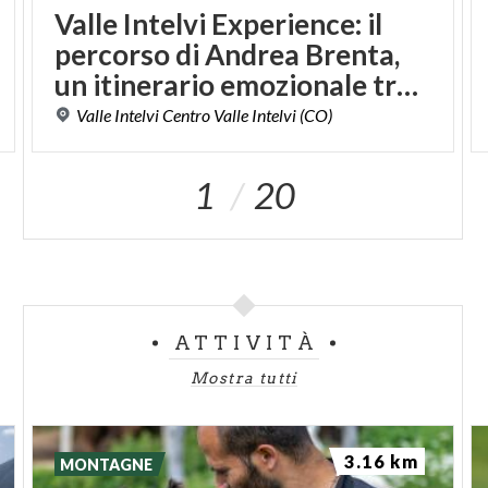
Valle Intelvi Experience: il
percorso di Andrea Brenta,
un itinerario emozionale tra natura e storia del Risorgimento
Valle
Intelvi
Centro
Valle
Intelvi
(CO)
1
20
ATTIVITÀ
Mostra tutti
3.16 km
MONTAGNE