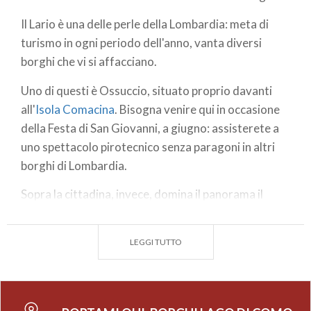
Il Lario è una delle perle della Lombardia: meta di
turismo in ogni periodo dell'anno, vanta diversi
borghi che vi si affacciano.
Uno di questi è Ossuccio, situato proprio davanti
all'
Isola Comacina
. Bisogna venire qui in occasione
della Festa di San Giovanni, a giugno: assisterete a
uno spettacolo pirotecnico senza paragoni in altri
borghi di Lombardia.
Sopra la cittadina, invece, domina il panorama il
Sacro Monte, raggiungibile attraverso un lungo
viale con 14 cappelle del '600/'700.
LEGGI TUTTO
Sul Lago di Como il turismo "lento" di chi cerca pace
e tranquillità porta a scoprire borghi
pittoreschi. Come Argegno, un grumo di case