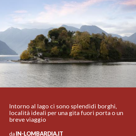
Intorno al lago ci sono splendidi borghi,
località ideali per una gita fuori porta o un
breve viaggio
da
IN-LOMBARDIA.IT