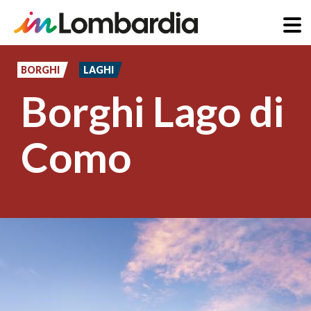
Salta
al
BORGHI
LAGHI
contenuto
Borghi Lago di
principale
Como