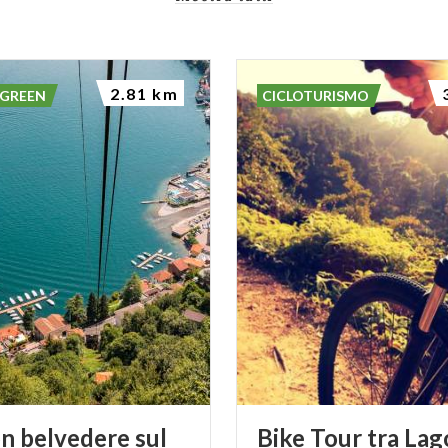
2.81 km
 GREEN
CICLOTURISMO
on belvedere sul
Bike Tour tra Lag