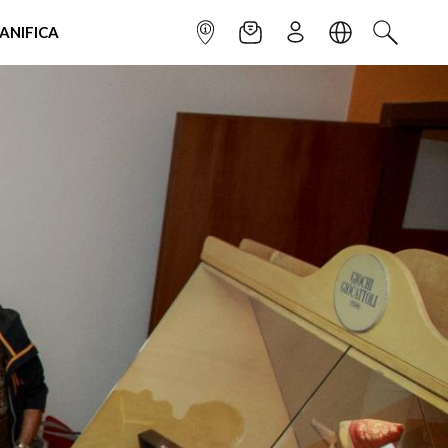
IANIFICA
INFOPOINT
NEWSLETTER
ISCRIVITI
LINGUA
CERCA