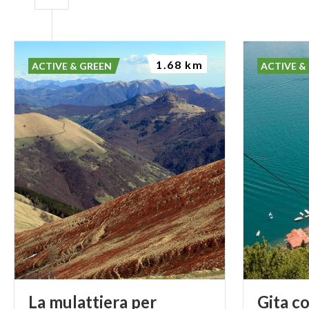
1.68 km
ACTIVE & GREEN
ACTIVE &
La mulattiera per
Gita c