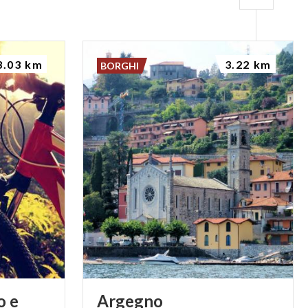
3.03 km
3.22 km
BORGHI
o e
Argegno