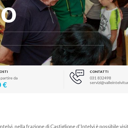
lo
OSTI
CONTATTI
 partire da
031 832498
servizi@valleintelvitu
0 €
telvi, nella frazione di Castiglione d’Intelvi è possibile visi