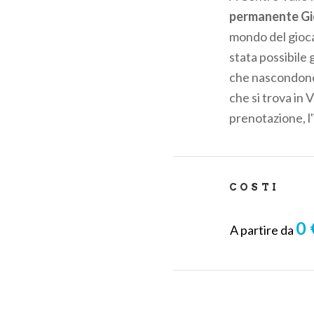
pane
permanente Gio
mondo del giocat
stata possibile
che nascondono l
che si trova
in
V
prenotazione, l'
COSTI
0 
A partire da