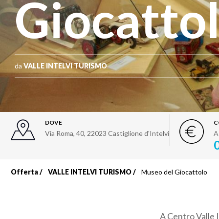
Giocatto
da
VALLE INTELVI TURISMO
DOVE
C
Via Roma, 40
,
22023
Castiglione d'Intelvi
A
Offerta
VALLE INTELVI TURISMO
Museo del Giocattolo
Briciole
di
A Centro Valle In