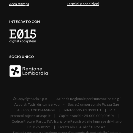
Area stampa
Termini e condizioni
INTEGRATO CON
SOCIO UNICO
© Copyright Aria S.p.A. - Azienda Regionale per l'Innovazione e gli
Acquisti Tutti i diritti riservati - Società unipersonale Piazza Gae
Aulenti, 1 20154 Milano | Telefono 39.02 39331.1 | PEC
protocollo@pec.ariaspa.it | Capitale sociale 25.000.000,00 € i.v. |
Codice Fiscale, Partita IVA, Iscrizione Registro delle Imprese di Milano
05017630152 | Iscritta al R.E.A. al n°1096149.
Società soggetta a direzione e coordinamento da parte della Regione