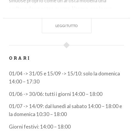
sinuose proprio come un artista modella una
scultura da un pezzo grezzo. L’acqua, con la sua
forza, ha scavato cunicoli e passaggi, fino a creare
imponenti stalattiti e stalagmiti.
LEGGI TUTTO
Il percorso, lungo circa mezzo chilometro, è ben
conosciuto sin dal ‘700, mentre le grotte sono state
riunite in un unico itinerario nel secolo scorso. Le
ORARI
Grotte di Rescia offrono la possibilità di osservare
da vicino la vita di una grotta, dallo stato di crescita
01/04 -> 31/05 e 15/09 -> 15/10: solo la domenica
a quella di fossile.
14:00 – 17:30
Insieme all’escursione all’interno delle Grotte, è
01/06 -> 30/06: tutti i giorni 14:00 – 18:00
possibile raggiungere e ammirare un meraviglioso
orrido
, detto di
Santa
Giulia
, con una
cascata
di
01/07 -> 14/09: dal lunedì al sabato 14:00 – 18:00 e
70m.
la domenica 10:30 – 18:00
Giorni festivi: 14:00 – 18:00