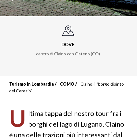
DOVE
centro di Claino con Osteno (CO)
Turismo in Lombardia
COMO
Claino:il “borgo dipinto
Briciole
del Ceresio”
di
U
pane
ltima tappa del nostro tour fra i
borghi del lago di Lugano, Claino
è una delle frazioni più interessanti dal