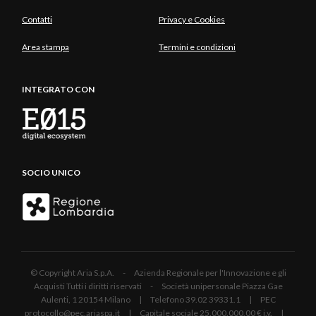
Contatti
Privacy e Cookies
Area stampa
Termini e condizioni
INTEGRATO CON
SOCIO UNICO
© Copyright Aria S.p.A. - Azienda Regionale per l'Innovazione e gli
Acquisti Tutti i diritti riservati - Società unipersonale Piazza Gae
Aulenti, 1 20154 Milano | Telefono 39.02 39331.1 | PEC
protocollo@pec.ariaspa.it | Capitale sociale 25.000.000,00 € i.v. |