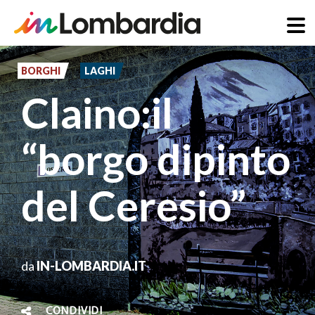
Salta
al
BORGHI
LAGHI
contenuto
Claino:il
principale
“borgo dipinto
del Ceresio”
da
IN-LOMBARDIA.IT
CONDIVIDI