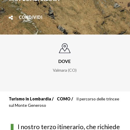
CONDIVIDI
DOVE
Valmara (CO)
Turismo in Lombardia
COMO
Il percorso delle trincee
Briciole
sul Monte Generoso
di
pane
l nostro terzo itinerario, che richiede