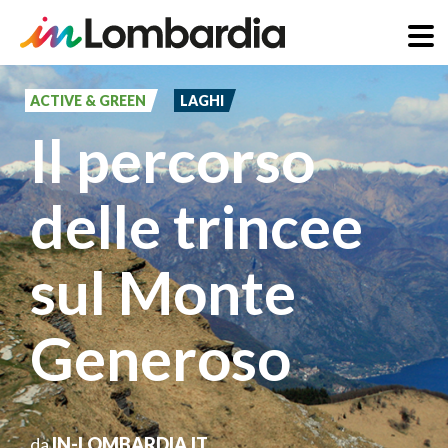
Salta
al
ACTIVE & GREEN
LAGHI
contenuto
Il percorso
principale
delle trincee
sul Monte
Generoso
da
IN-LOMBARDIA.IT