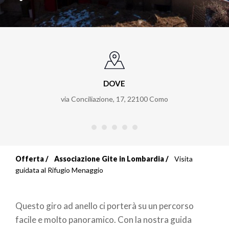
DOVE
via Conciliazione, 17
,
22100
Como
Offerta
Associazione Gite in Lombardia
Visita
Briciole
guidata al Rifugio Menaggio
di
Questo giro ad anello ci porterà su un percorso
pane
facile e molto panoramico. Con la nostra guida