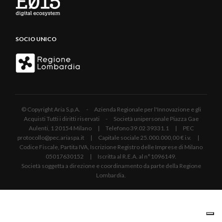
SOCIO UNICO
© Copyright Aria S.p.A. - Azienda Regionale per l'Innovazione e gli
Acquisti Tutti i diritti riservati - Società unipersonale Piazza Gae
Aulenti, 1 20154 Milano | Telefono 39.02 39331.1 | PEC
protocollo@pec.ariaspa.it | Capitale sociale 25.000.000,00 € i.v. |
Codice Fiscale, Partita IVA, Iscrizione Registro delle Imprese di Milano
05017630152 | Iscritta al R.E.A. al n°1096149.
Società soggetta a direzione e coordinamento da parte della Regione
Lombardia.