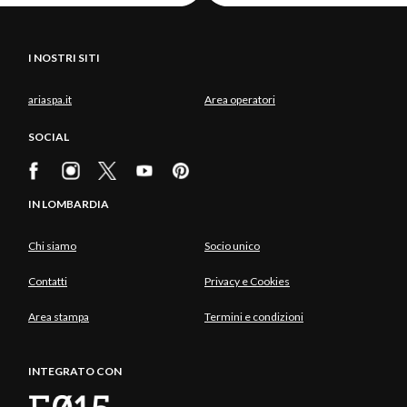
I NOSTRI SITI
ariaspa.it
Area operatori
SOCIAL
IN LOMBARDIA
Chi siamo
Socio unico
Contatti
Privacy e Cookies
Area stampa
Termini e condizioni
INTEGRATO CON