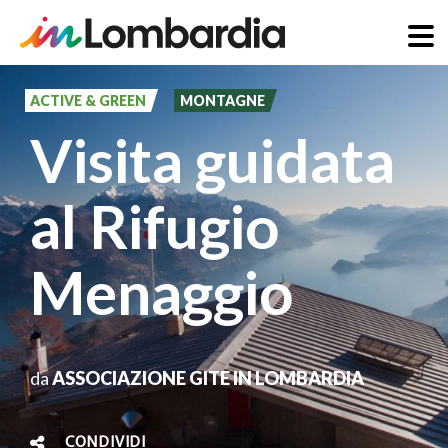
Salta
al
ACTIVE & GREEN
MONTAGNE
contenuto
Visita guidata
principale
al Rifugio
Menaggio
da
ASSOCIAZIONE GITE IN LOMBARDIA
CONDIVIDI