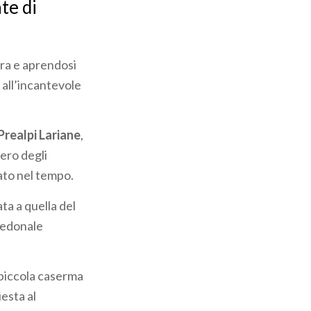
te di
ra e aprendosi
 all’incantevole
 Prealpi Lariane
,
vero degli
ato nel tempo.
ata a quella del
opedonale
 piccola caserma
iesta al