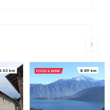
8.03 km
8.89 km
FOOD & WINE