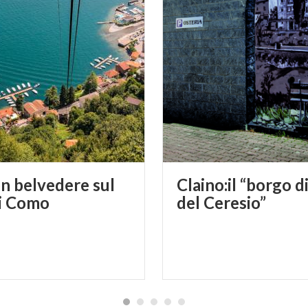
on belvedere sul
Claino:il “borgo d
i Como
del Ceresio”