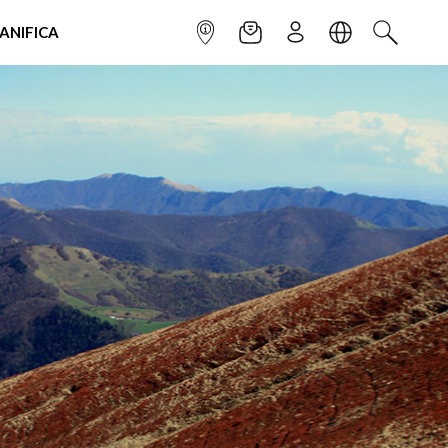
IANIFICA
INFOPOINT
NEWSLETTER
ISCRIVITI
LINGUA
CERCA