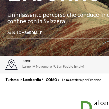
Un rilassante percorso che conduce fino 
confine con la Svizzera
da
IN-LOMBARDIA.IT
DOVE
Largo IV Novembre, 9
,
San Fedele Intelvi
Turismo in Lombardia
COMO
La mulattiera per Erbonne
Briciole
di
D
al ce
pane