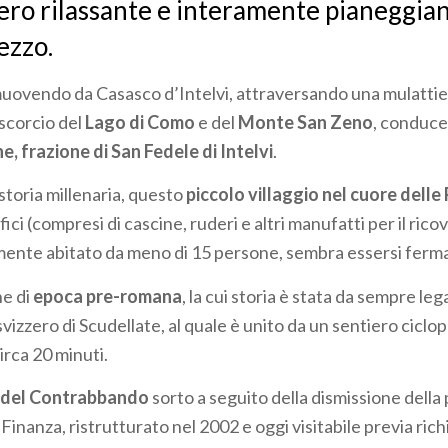
ero rilassante e interamente pianeggian
ezzo.
muovendo da Casasco d’Intelvi, attraversando una mulattie
 scorcio del
Lago di Como
e del
Monte San Zeno
, conduce
e, frazione di San Fedele di Intelvi
.
storia millenaria, questo
piccolo villaggio nel cuore delle
fici (compresi di cascine, ruderi e altri manufatti per il rico
lmente abitato da meno di 15 persone, sembra essersi ferm
ne di
epoca pre-romana
, la cui storia è stata da sempre leg
 svizzero di Scudellate, al quale è unito da un sentiero cicl
circa 20 minuti.
del Contrabbando
sorto a seguito della dismissione della
 Finanza, ristrutturato nel 2002 e oggi visitabile previa rich