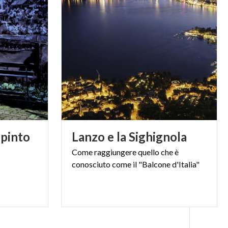
ipinto
Lanzo
e
la
Sighignola
Come
raggiungere
quello
che
è
conosciuto
come
il
"Balcone
d'Italia"