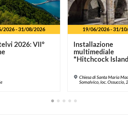
6/2026
-
31/08/2026
19/06/2026
-
31/10
telvi
2026:
VII°
Installazione
ne
multimediale
"Hitchcock Islan
Chiesa di Santa Maria Ma
ie