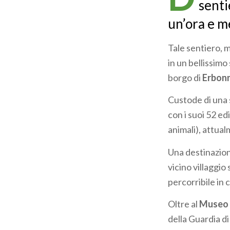
senti
un’ora e m
Tale sentiero, 
in un bellissimo
borgo di
Erbonn
Custode di una 
con i suoi 52 edi
animali), attua
Una destinazio
vicino villaggio
percorribile in 
Oltre al
Museo 
della Guardia di