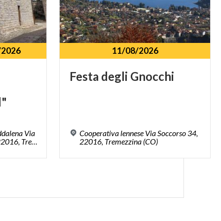
/2026
11/08/2026
Festa
degli
Gnocchi
d"
ddalena Via
Cooperativa lennese Via Soccorso 34,
Somalvico, loc. Ossuccio, 22016, Tremezzina (CO)
22016, Tremezzina (CO)