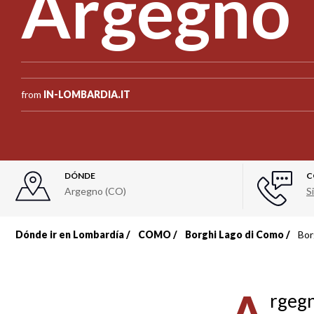
Argegno
from
IN-LOMBARDIA.IT
DÓNDE
C
Argegno (CO)
Si
Dónde ir en Lombardía
COMO
Borghi Lago di Como
Bor
Sobrescribir
enlaces
rgegn
de