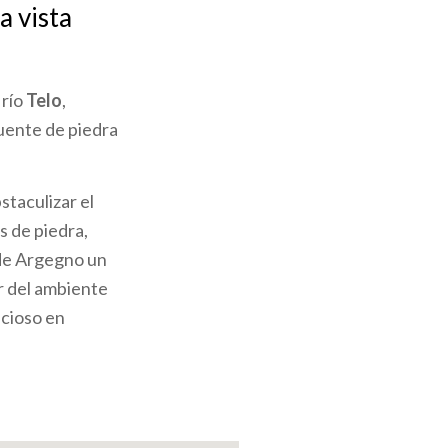
a vista
 río
Telo
,
puente de piedra
staculizar el
s de piedra,
 de Argegno un
r del ambiente
ecioso en