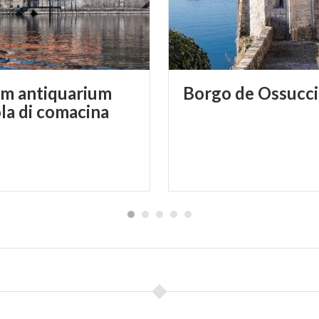
m antiquarium
Borgo
de
Ossucc
ola di comacina