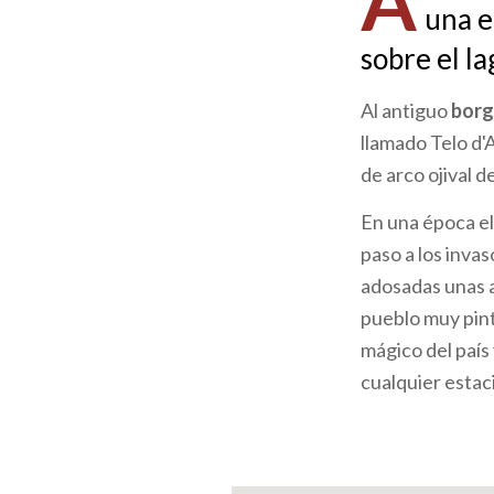
A
una e
ayuda
sobre el la
a
Al antiguo
borg
la
llamado Telo d'
navegación
de arco ojival 
En una época el
paso a los inva
adosadas unas a
pueblo muy pint
mágico del país
cualquier estac