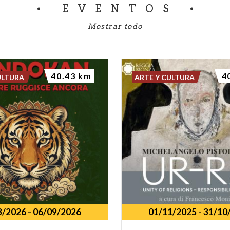
EVENTOS
Mostrar todo
40.43 km
4
ULTURA
ARTE Y CULTURA
3/2026
-
06/09/2026
01/11/2025
-
31/10