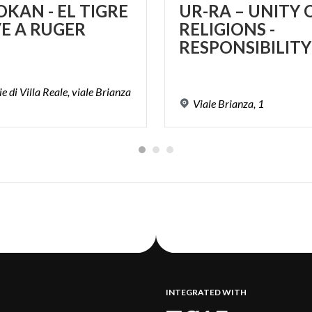
OKAN
-
EL
TIGRE
UR-RA – UNITY 
VE
A
RUGER
RELIGIONS -
e di Villa Reale, viale Brianza
Viale
Brianza,
1
INTEGRATED WITH