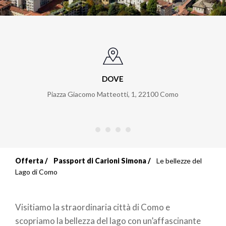
DOVE
Piazza Giacomo Matteotti, 1
,
22100
Como
Offerta
Passport di Carioni Simona
Le bellezze del
Briciole
Lago di Como
di
Visitiamo la straordinaria città di Como e
pane
scopriamo la bellezza del lago con un’affascinante