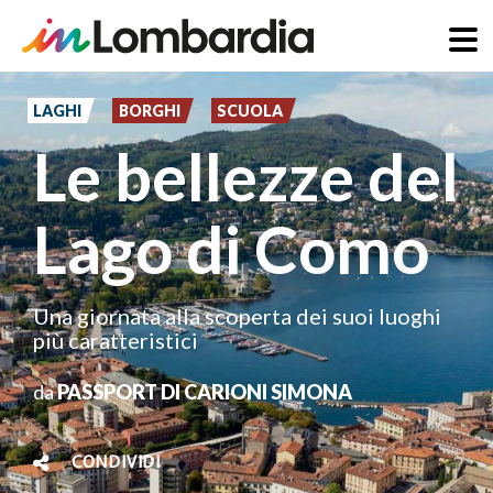
Salta
al
LAGHI
BORGHI
SCUOLA
contenuto
Le bellezze del
principale
Lago di Como
Una giornata alla scoperta dei suoi luoghi
più caratteristici
da
PASSPORT DI CARIONI SIMONA
CONDIVIDI