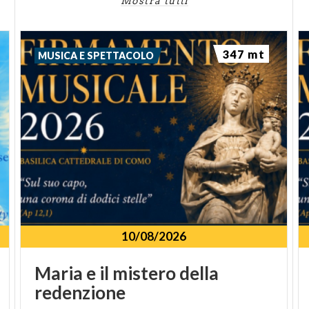
Mostra tutti
347 mt
MUSICA E SPETTACOLO
10/08/2026
Maria
e
il
mistero
della
redenzione