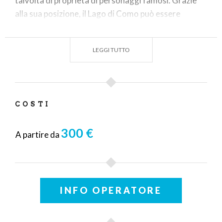
talvolta di proprietà di personaggi famosi. Grazie
alla sua posizione, il Lago di Como può essere
visitato facilmente anche con un’escursione
giornaliera da Milano o da altre città lombarde. Da
LEGGI TUTTO
non perdere!
COSTI
300 €
A partire da
INFO OPERATORE