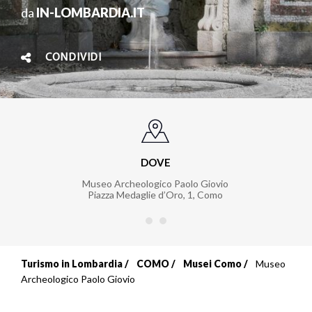
da
IN-LOMBARDIA.IT
CONDIVIDI
DOVE
Museo Archeologico Paolo Giovio
Piazza Medaglie d’Oro, 1, Como
Turismo in Lombardia
COMO
Musei Como
Museo
Briciole
Archeologico Paolo Giovio
di