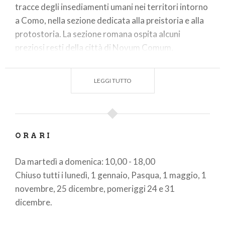
tracce degli insediamenti umani nei territori intorno
a Como, nella sezione dedicata alla preistoria e alla
protostoria. La sezione romana ospita alcuni
preziosi resti della città di Novum Comum,
rifondata da Giulio Cesare nel 59 a.C. Chi subisce il
fascino dei “secoli bui”, potrà esplorare la ricca
LEGGI TUTTO
sezione medievale, dove sono conservate lapidi ed
iscrizioni.
Nel museo è presente anche una sezione dedicata al
collezionismo
, che si fregia di reperti egizi, greci,
ORARI
magno greci, vasi, bronzetti, antiche monete e
Da martedì a domenica: 10,00 - 18,00
gemme. La gran parte di questi oggetti di enorme
Chiuso tutti i lunedì, 1 gennaio, Pasqua, 1 maggio, 1
valore è stata lasciata in eredità da un grande
novembre, 25 dicembre, pomeriggi 24 e 31
collezionista comasco: Alfonso Garovaglio.
dicembre.