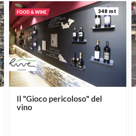
348 mt
FOOD & WINE
Il
"Gioco
pericoloso"
del
vino