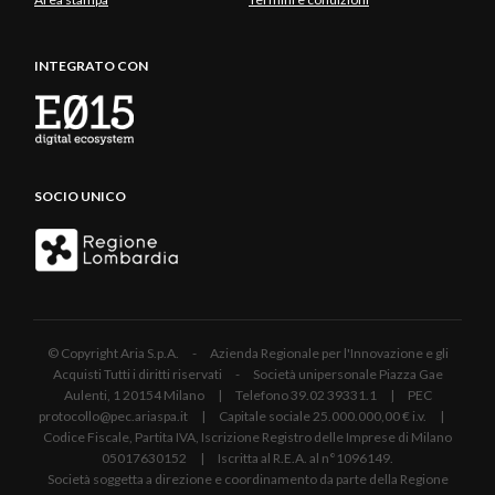
INTEGRATO CON
SOCIO UNICO
© Copyright Aria S.p.A. - Azienda Regionale per l'Innovazione e gli
Acquisti Tutti i diritti riservati - Società unipersonale Piazza Gae
Aulenti, 1 20154 Milano | Telefono 39.02 39331.1 | PEC
protocollo@pec.ariaspa.it | Capitale sociale 25.000.000,00 € i.v. |
Codice Fiscale, Partita IVA, Iscrizione Registro delle Imprese di Milano
05017630152 | Iscritta al R.E.A. al n°1096149.
Società soggetta a direzione e coordinamento da parte della Regione