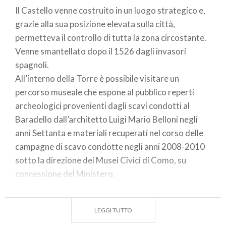
Il Castello venne costruito in un luogo strategico e,
grazie alla sua posizione elevata sulla città,
permetteva il controllo di tutta la zona circostante.
Venne smantellato dopo il 1526 dagli invasori
spagnoli.
All’interno della Torre è possibile visitare un
percorso museale che espone al pubblico reperti
archeologici provenienti dagli scavi condotti al
Baradello dall’architetto Luigi Mario Belloni negli
anni Settanta e materiali recuperati nel corso delle
campagne di scavo condotte negli anni 2008-2010
sotto la direzione dei Musei Civici di Como, su
concessione del Ministero.
Il nuovo allestimento nasce infatti in stretta
collaborazione tra il Museo Archeologico, il Parco
LEGGI TUTTO
Spina Verde e la Soprintendenza.