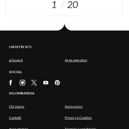
1
20
I NOSTRI SITI
ariaspa.it
Area operatori
SOCIAL
IN LOMBARDIA
Chi siamo
Socio unico
Contatti
Privacy e Cookies
Area stampa
Termini e condizioni