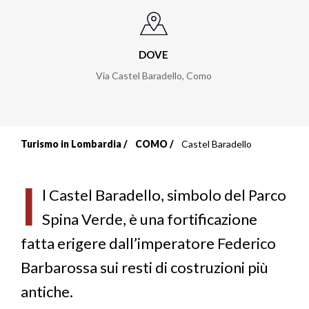
DOVE
Via Castel Baradello
,
Como
Turismo in Lombardia
COMO
Castel Baradello
Briciole
di
I
l Castel Baradello, simbolo del Parco
pane
Spina Verde, è una fortificazione
fatta erigere dall’imperatore Federico
Barbarossa sui resti di costruzioni più
antiche.