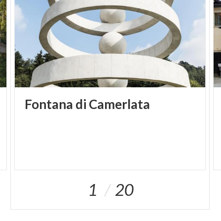
ed esterna e che permette di contemplare tutta la
città di Como, la Pianura Padana e, nelle giornate
più limpide, le montagne svizzere
Fontana
di
Camerlata
1
20