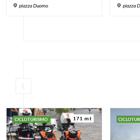
piazza
Duomo
piazza
D
171 mt
CICLOTURISMO
CICLOTU