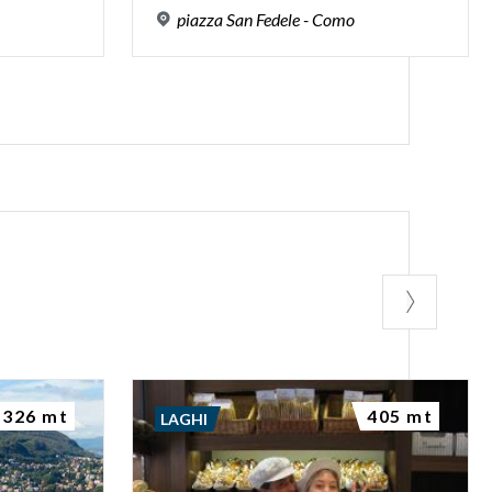
piazza
San
Fedele
-
Como
326 mt
405 mt
LAGHI