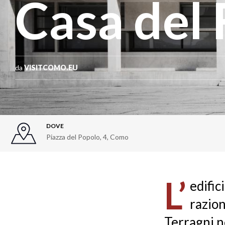
Casa del 
da
VISITCOMO.EU
DOVE
Piazza del Popolo, 4
,
Como
L’
edific
razion
Terragni ne