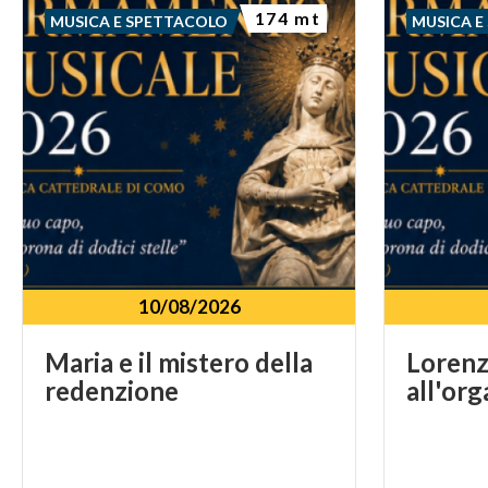
174 mt
MUSICA E SPETTACOLO
MUSICA E
10/08/2026
Maria
e
il
mistero
della
Loren
redenzione
all'or