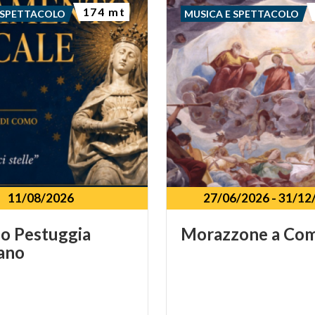
174 mt
 SPETTACOLO
MUSICA E SPETTACOLO
11/08/2026
27/06/2026
-
31/12
zo
Pestuggia
Morazzone
a
Co
gano