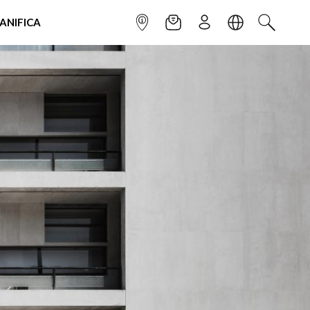
IANIFICA
INFOPOINT
NEWSLETTER
ISCRIVITI
LINGUA
CERCA