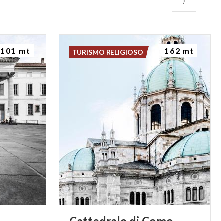
101 mt
162 mt
TURISMO RELIGIOSO
Cattedrale
di
Como