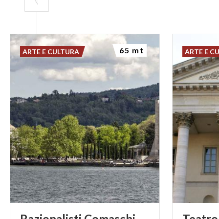
65 mt
ARTE E CULTURA
ARTE E C
Razionalisti
Comaschi
Teatro