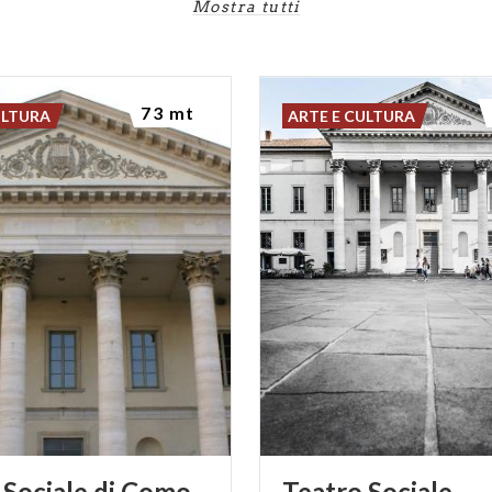
Mostra tutti
73 mt
ULTURA
ARTE E CULTURA
Sociale
di
Como
Teatro
Sociale