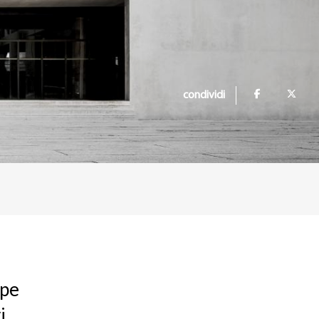
condividi
ppe
i.