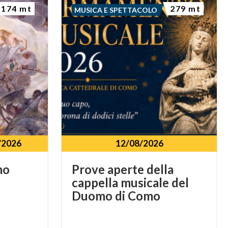
174 mt
279 mt
MUSICA E SPETTACOLO
/2026
12/08/2026
mo
Prove aperte della
cappella musicale del
Duomo di Como