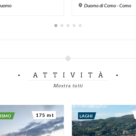
uomo
Duomo
di
Como
-
Como
ATTIVITÀ
Mostra tutti
175 mt
RISMO
LAGHI