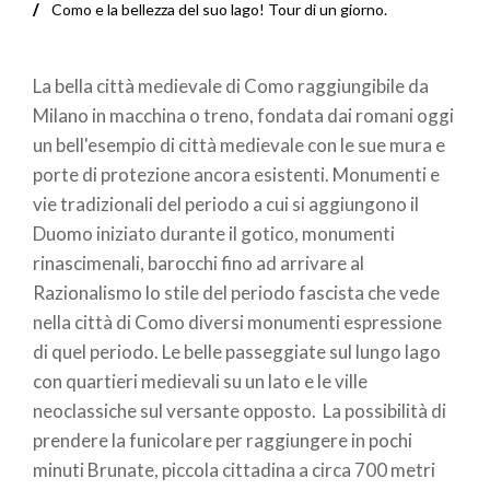
Briciole
Como e la bellezza del suo lago! Tour di un giorno.
di
La bella città medievale di Como raggiungibile da
pane
Milano in macchina o treno, fondata dai romani oggi
un bell'esempio di città medievale con le sue mura e
porte di protezione ancora esistenti. Monumenti e
vie tradizionali del periodo a cui si aggiungono il
Duomo iniziato durante il gotico, monumenti
rinascimenali, barocchi fino ad arrivare al
Razionalismo lo stile del periodo fascista che vede
nella città di Como diversi monumenti espressione
di quel periodo. Le belle passeggiate sul lungo lago
con quartieri medievali su un lato e le ville
neoclassiche sul versante opposto. La possibilità di
prendere la funicolare per raggiungere in pochi
minuti Brunate, piccola cittadina a circa 700 metri