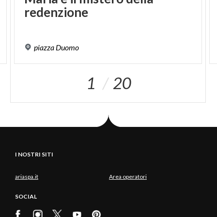
redenzione
piazza
Duomo
1
20
I NOSTRI SITI
ariaspa.it
Area operatori
SOCIAL