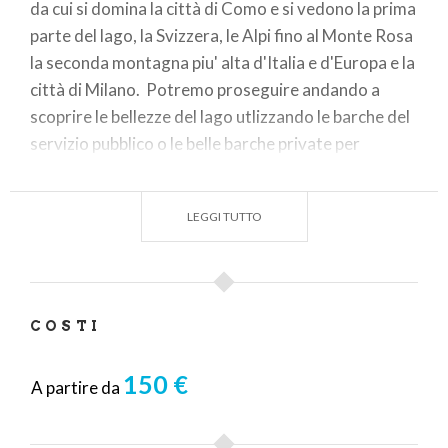
da cui si domina la città di Como e si vedono la prima
parte del lago, la Svizzera, le Alpi fino al Monte Rosa
la seconda montagna piu' alta d'Italia e d'Europa e la
città di Milano. Potremo proseguire andando a
scoprire le bellezze del lago utlizzando le barche del
servizio pubblico o le belle barche private per
scoprire angoli di natura o le ville che diversi Vip
hanno comprato. Alcune è possibile visitarle come
LEGGI TUTTO
Villa Balbianello utilizzata anche come set
cinematografico per diversi film, Villa Carlotta che
associa alla bellezza della Villa quella del Parco
botanico tra i piu' belli del lago fino a Bellagio dove si
COSTI
potrà scoprire la bellezza della cittadina e fare la
passeggiata fino a Villa Melzi e conoscere uno dei
150 €
parchi piu' grandi del parco. Ma evenualmente
A partire da
passeggiare a Menaggio o sulla sponda opposta a
Varenna famosa anche per la bella Villa Monastero