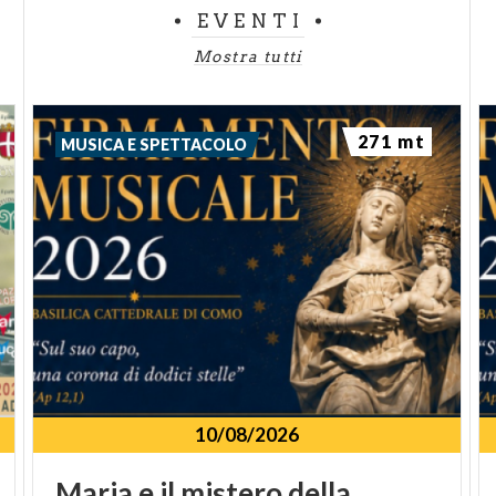
EVENTI
Mostra tutti
271 mt
MUSICA E SPETTACOLO
10/08/2026
Maria
e
il
mistero
della