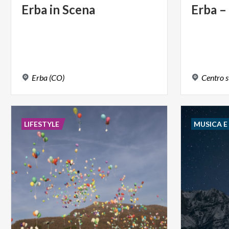
Erba
in
Scena
Erba
–
Erba
(CO)
Centro
s
LIFESTYLE
MUSICA 