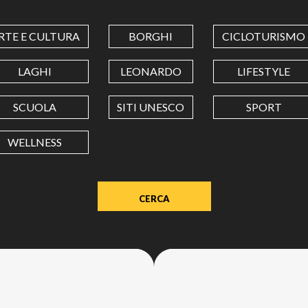
COORDINATES
RTE E CULTURA
BORGHI
CICLOTURISMO
LATITUDINE
LAGHI
LEONARDO
LIFESTYLE
SCUOLA
SITI UNESCO
SPORT
LONGITUDINE
WELLNESS
Value
in
decimal
degrees.
Use
dot
(.)
as
decimal