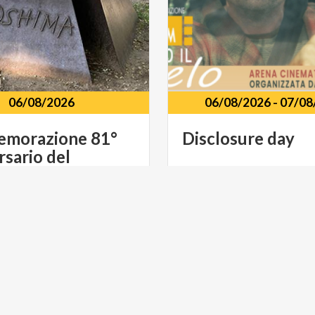
06/08/2026
06/08/2026
-
07/08
morazione 81°
Disclosure
day
rsario del
bombardamento atomico delle città di Hiroshima e Nagasaki
go
Mafalda
di
Savoia
-
Como
Via
Regina
Teodolinda,
31
E SPETTACOLO
MUSICA E SPETTACOLO