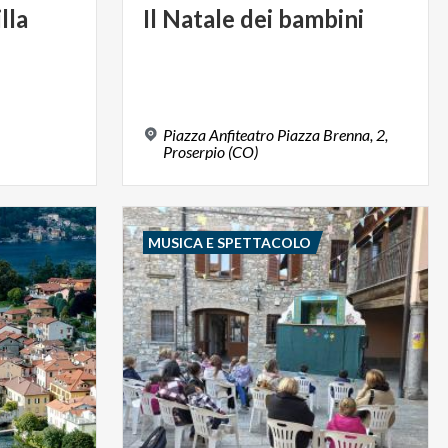
lla
Il
Natale
dei
bambini
Piazza Anfiteatro Piazza Brenna, 2,
Proserpio (CO)
MUSICA E SPETTACOLO