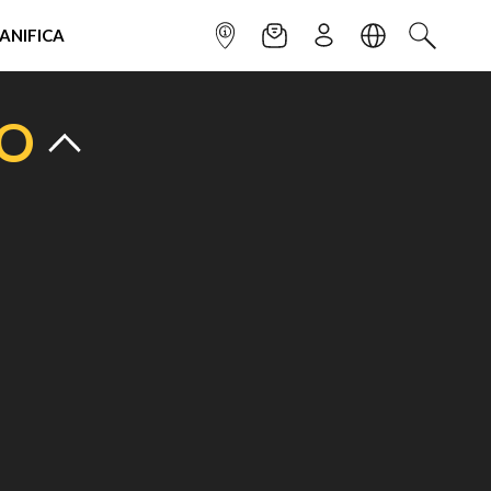
IANIFICA
INFOPOINT
NEWSLETTER
ISCRIVITI
LINGUA
CERCA
TO