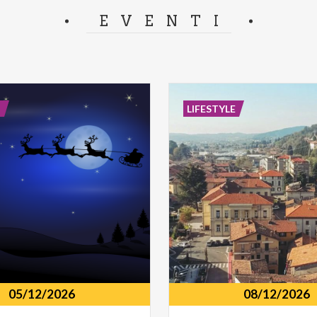
separator.
EVENTI
E
LIFESTYLE
05/12/2026
08/12/2026