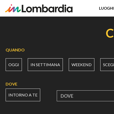
LUOGHI
Salta
al
C
contenuto
principale
QUANDO
OGGI
IN SETTIMANA
WEEKEND
SCEG
DOVE
INTORNO A TE
DOVE