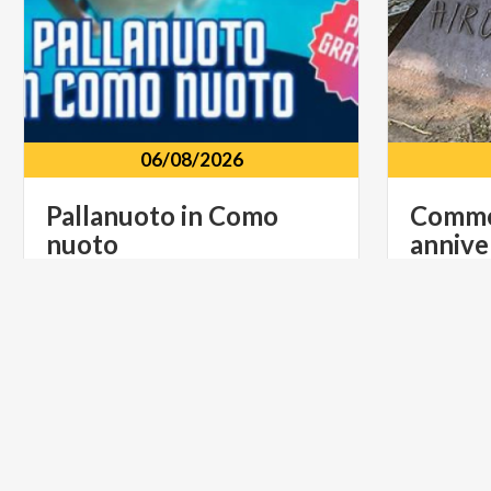
06/08/2026
Pallanuoto
in
Como
Comme
nuoto
annive
viale
Geno
14
-
Como
lungola
MUSICA E SPETTACOLO
MUSICA 